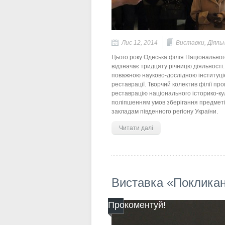
Лис 12, 2014
Виставки
,
Діяль
Цього року Одеська філія Національног
відзначає тридцяту річницю діяльності
поважною науково-дослідною інституціє
реставрації. Творчий колектив філії пр
реставрацію національного історико-ку
поліпшенням умов зберігання предметі
закладам південного регіону України.
Читати далі
Виставка «Покликані
Прокоментуй!