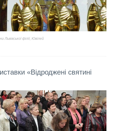
и Львівської філії
,
Ювілей
виставки «Відроджені святині