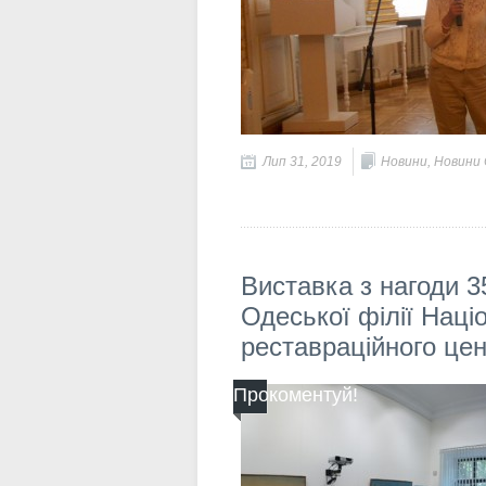
Лип 31, 2019
Новини
,
Новини О
Виставка з нагоди 3
Одеської філії Наці
реставраційного цен
Прокоментуй!