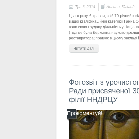
Тра 6, 2014
Новини
,
Ювілей
Цього року, 6 травня, свій 70-річний ю
вищої кваліфікаційної категорії Ганна 
вона свою трудову діяльність у Націон
(тоді це була Державна науково-дослід
реставратора; працює в цьому закладі 
Читати далі
Фотозвіт з урочисто
Ради присвяченої 30
філії ННДРЦУ
Прокоментуй!