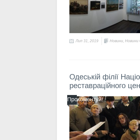
Лип 31, 2019
Новини
,
Новини О
Одеській філії Наці
реставраційного цен
Прокоментуй!