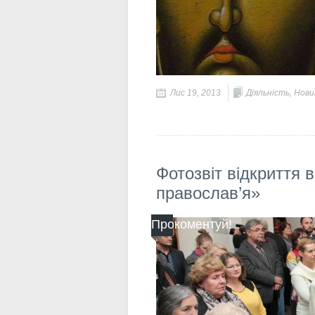
Лис 19, 2013
Діяльність
,
Новин
Фотозвіт відкриття 
православ’я»
Прокоментуй!