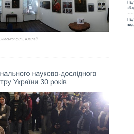
Нау
збе
Нау
вид
деської філії
,
Ювілей
онального науково-дослідного
тру України 30 років