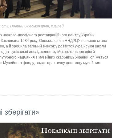
ність
,
Новини Одеської філії
,
Ювілей
о науково-дослідного реставраційного центру України
. Заснована 1984 року, Одеська філія ННДРЦУ не лише стала
ю, а й зробила вагомий внесок у розвиток української школи
оводить унікальні дослідження, здійснює консервацію й
льтурного надбання з музейних скарбниць України; опікується
в Музейного фонду, надає практичну допомогу музейним
 зберігати»