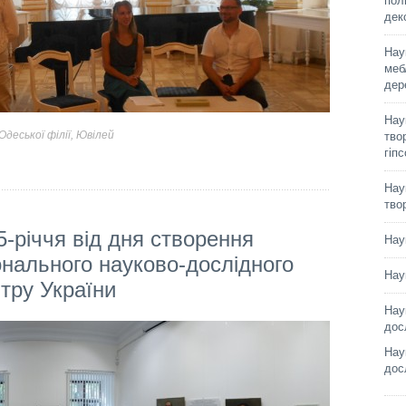
пол
дек
Нау
меб
дер
Нау
деської філії
,
Ювілей
твор
гіп
Нау
тво
5-річчя від дня створення
Нау
онального науково-дослідного
Нау
тру України
Нау
дос
Нау
дос