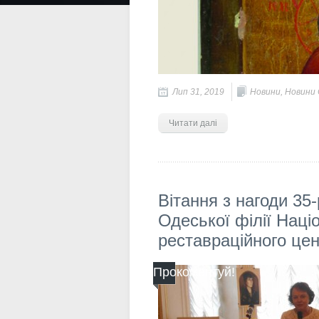
Лип 31, 2019
Новини
,
Новини О
Читати далі
Вiтання з нагоди 35
Одеської філії Наці
реставраційного цен
Прокоментуй!