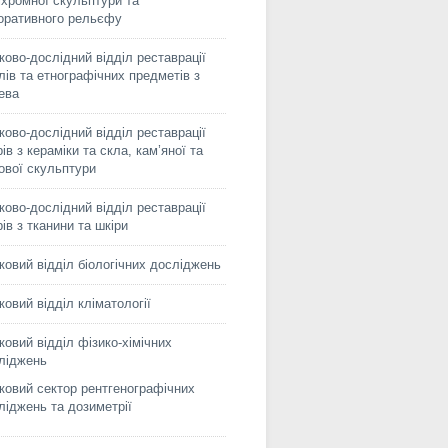
іхромної скульптури та
оративного рельєфу
ково-дослідний відділ реставрації
лів та етнографічних предметів з
ева
ково-дослідний відділ реставрації
ів з кераміки та скла, кам’яної та
сової скульптури
ково-дослідний відділ реставрації
рів з тканини та шкіри
ковий відділ біологічних досліджень
ковий відділ кліматології
ковий відділ фізико-хімічних
ліджень
ковий сектор рентгенографічних
ліджень та дозиметрії