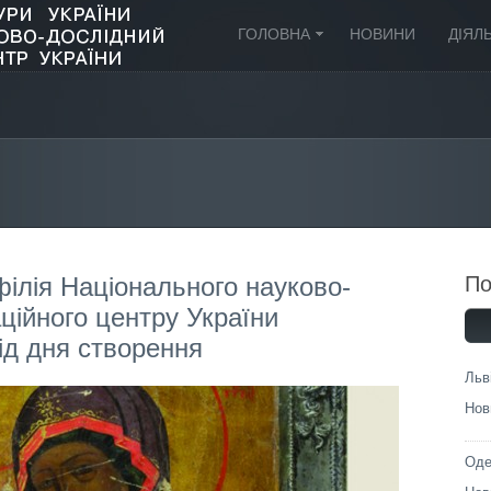
ГОЛОВНА
НОВИНИ
ДІЯЛ
ілія Національного науково-
П
ційного центру України
від дня створення
Льв
Нов
Оде