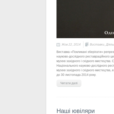
Жов 22, 2014
Виставки
,
Діяль
Виставка «Покликані зберігати» репрез
науково-дослідного реставраційного це
музею західного і східного мистецтва. 
Національного науково-дослідного рест
музею західного і східного мистецтва,
до 30 листопада 2014 року.
Читати далі
Наші ювіляри