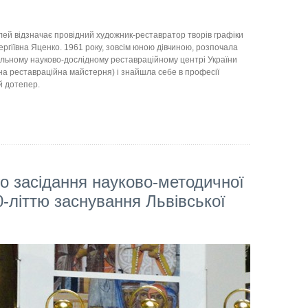
вілей відзначає провідний художник-реставратор творів графіки
Сергіївна Яценко. 1961 року, зовсім юною дівчиною, розпочала
альному науково-дослідному реставраційному центрі України
на реставраційна майстерня) і знайшла себе в професії
й дотепер.
го засідання науково-методичної
-літтю заснування Львівської