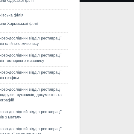
ини Одеської філії
ківська філія
ини Харківської філії
ково-дослідний відділ реставрації
рів олійного живопису
ково-дослідний відділ реставрації
рів темперного живопису
ково-дослідний відділ реставрації
рів графіки
ково-дослідний відділ реставрації
родруків, рукописів, документів та
ографій
ково-дослідний відділ реставрації
рів з металу
ково-дослідний відділ реставрації