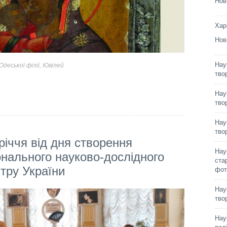
Нов
Хар
Нов
Нау
деської філії
,
Ювілей
тво
Нау
тво
Нау
тво
-річчя від дня створення
Нау
онального науково-дослідного
ста
тру України
фот
Нау
тво
Нау