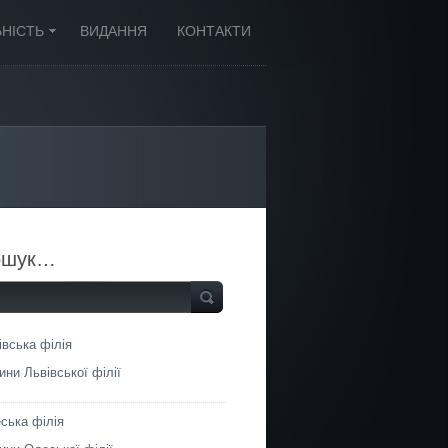
ЬНІСТЬ
ВИДАННЯ
КОНТАКТИ
ошук…
івська філія
ини Львівської філії
ська філія