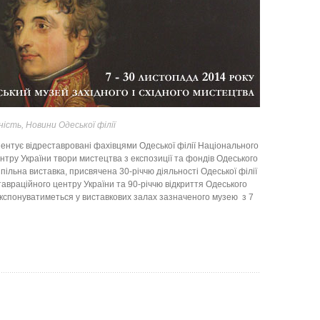
ність
,
Новини Одеської філії
ентує відреставровані фахівцями Одеської філії Національного
нтру України твори мистецтва з експозиції та фондів Одеського
Спільна виставка, присвячена 30-річчю діяльності Одеської філії
авраційного центру України та 90-річчю відкриття Одеського
 експонуватиметься у виставкових залах зазначеного музею з 7