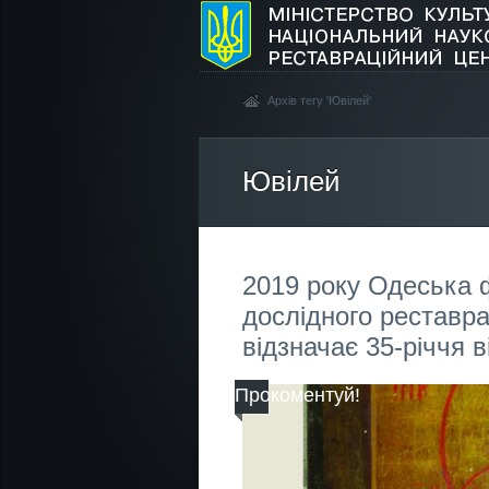
Архів тегу 'Ювілей'
Ювілей
2019 року Одеська ф
дослідного реставра
відзначає 35-річчя 
Прокоментуй!