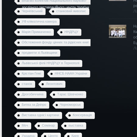
Н
Вітаємо колектив Національного науково-
р
дослідного реставраційного центру України
Чернігівський
станковий живопис
Л
УФ кліматична камера
Н
К
Марія Примаченко
ННДРЦУ
о
Обстеження фонду цінних та рідкісних книг
Б
Л
предмети зі Львівщини
Львівської філії ННДРЦУ в Тернополі
Крістіан Гемі
ННСБ НААН України
станок
Леонтович
Дрогобиччина
Тарас Шевченко
Битва за Дніпро
Чорноморськ
Виставка однієї картини
Консервація
Меч
Семінар
выставка
Украина
Центр
Киев