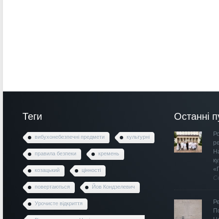
Теги
Останні п
Ро
вибухонебезпечні предмети
культурні
р
Н
правила безпеки
кремень
к
«
козацький
цінності
С
повертаються
Йов Кондзелевич
Р
Урочисте відкриття
П