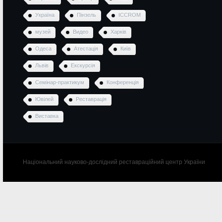
Україна
Пінзель
ICCROM
музей
Видео
Харків
Одеса
Атестація
Київ
Львів
Екскурсія
Семінар-практикум
Конференція
Ювілей
Реставрація
Виставка
Національний науково-дослідний реставраційний центр України