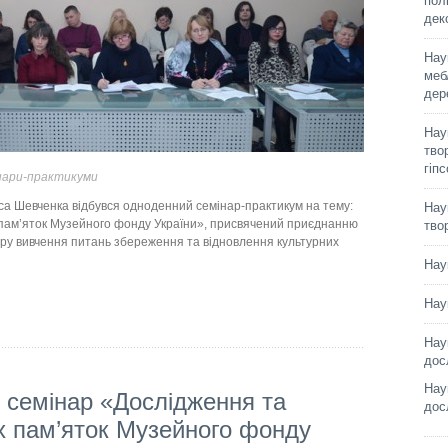
пол
дек
Нау
меб
дер
Нау
твор
гіп
нари-практикуми
са Шевченка відбувся одноденний семінар-практикум на тему:
Нау
 пам’яток Музейного фонду України», присвячений приєднанню
тво
ру вивчення питань збереження та відновлення культурних
Нау
Нау
Нау
дос
Нау
 семінар «Дослідження та
дос
х пам’яток Музейного фонду