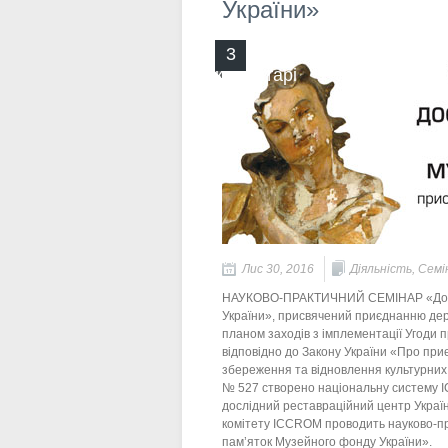
України»
3
коментарі
Лис 30, 2016
Діяльність
,
Семі
НАУКОВО-ПРАКТИЧНИЙ СЕМІНАР «Дослі
України», присвячений приєднанню держ
планом заходів з імплементації Угоди 
відповідно до Закону України «Про пр
збереження та відновлення культурних ц
№ 527 створено національну систему IC
дослідний реставраційний центр Украї
комітету ICCROM проводить науково-пр
пам’яток Музейного фонду України».