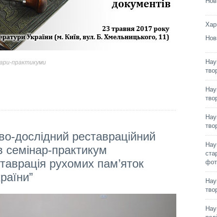
Нов
Хар
Нов
Нау
ари-практикуми
тво
Нау
тво
Нау
тво
во-дослідний реставраційний
Нау
в семінар-практикум
ста
таврація рухомих пам’яток
фот
раїни”
Нау
тво
Нау