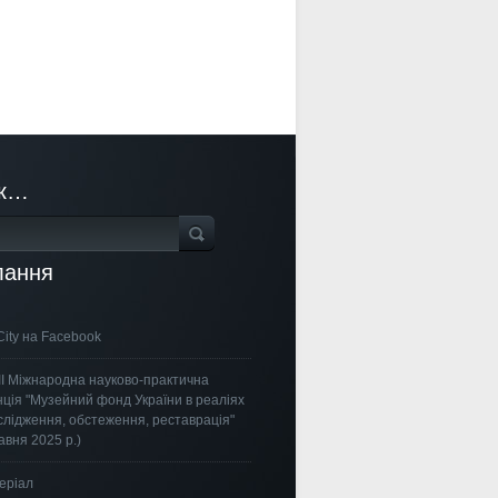
к…
лання
City на Facebook
ІІІ Міжнародна науково-практична
ція "Музейний фонд України в реаліях
ослідження, обстеження, реставрація"
авня 2025 р.)
еріал