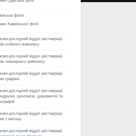
ини Одеської філії
ківська філія
ини Харківської філії
ково-дослідний відділ реставрації
рів олійного живопису
ково-дослідний відділ реставрації
рів темперного живопису
ково-дослідний відділ реставрації
рів графіки
ково-дослідний відділ реставрації
родруків, рукописів, документів та
ографій
ково-дослідний відділ реставрації
рів з металу
ково-дослідний відділ реставрації