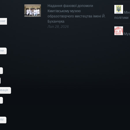
Надання фахової допомоги
Кмитівському музею
Мін
образотворчого мистецтва імені Й.
політики
книг
Буханчука
Лип 28, 2026
Муз
їни
вація
OM