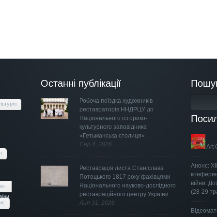
Останні публікації
Пошу
Робоча поїздка художників-
льтурні
реставраторів ННДРЦУ до
Поси
Національного історико-
культурного заповідника
«Гетьманська столиця»
Сер 4, 2026
Art 
ч
Анонс: Х
Реставрація листа Станіслава
конферен
Потоцького 1817 року фахівцями
війни. Д
Національного науково-дослідного
во-
(28-29 тр
реставраційного центру України
аїни
ис
Лип 31, 2026
Відеомат