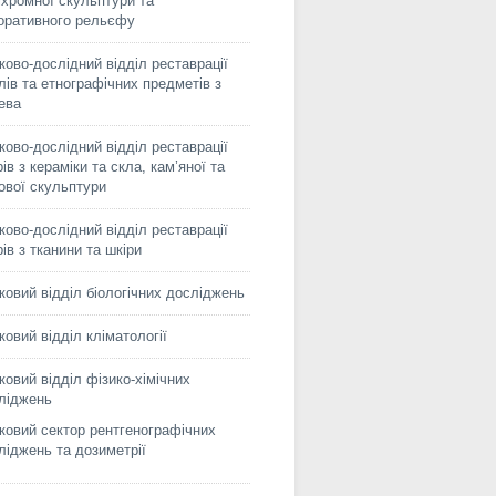
іхромної скульптури та
оративного рельєфу
ково-дослідний відділ реставрації
лів та етнографічних предметів з
ева
ково-дослідний відділ реставрації
ів з кераміки та скла, кам’яної та
сової скульптури
ково-дослідний відділ реставрації
рів з тканини та шкіри
ковий відділ біологічних досліджень
ковий відділ кліматології
ковий відділ фізико-хімічних
ліджень
ковий сектор рентгенографічних
ліджень та дозиметрії