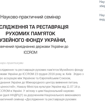
Нау
збе
Нау
вид
нари-практикуми
дження та реставрація рухомих пам’яток Музейного фонду
ави України до ICCROM 23 грудня 2016 року, м. Київ Згідно з
про асоціацію між Україною та Європейським Союзом,
иєднання України до Міжнародного центру вивчення питань
інностей», Наказу Міністра культури України від 11.07.16 р.
CROM в Україні. У зв’язку з цим Національний науково-
ни (далі ННДРЦУ) за дорученням Національного виконавчого
актичний семінар «Дослідження та реставрація рухомих