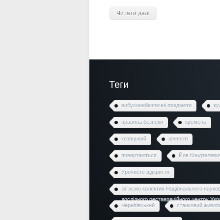
Читати далі
Теги
вибухонебезпечні предмети
ку
правила безпеки
кремень
козацький
цінності
повертаються
Йов Кондзелеви
Урочисте відкриття
Вітаємо колектив Національного науко
дослідного реставраційного центру Укр
Чернігівський
станковий живоп