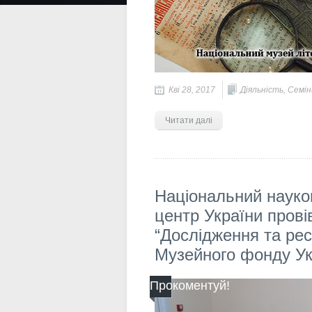
Кві 28, 2017
Діяльність
,
Семін
Читати далі
Національний науко
центр України прові
“Дослідження та рес
Музейного фонду Ук
Прокоментуй!