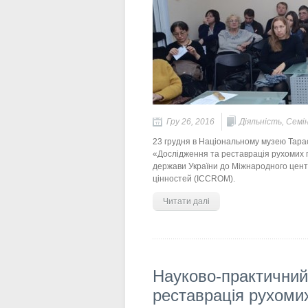
Гру 26, 2016
Діяльність
,
Семі
23 грудня в Національному музею Тара
«Дослідження та реставрація рухомих
держави України до Міжнародного цент
цінностей (ICCROM).
Читати далі
Науково-практичний
реставрація рухоми