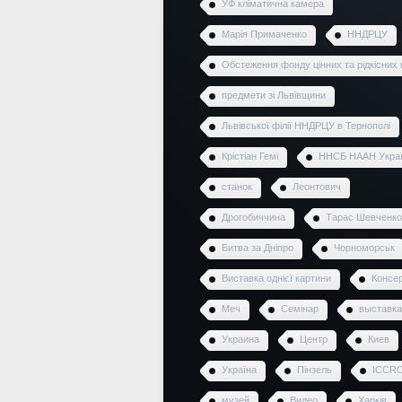
УФ кліматична камера
Марія Примаченко
ННДРЦУ
Обстеження фонду цінних та рідкісних 
предмети зі Львівщини
Львівської філії ННДРЦУ в Тернополі
Крістіан Гемі
ННСБ НААН Укра
станок
Леонтович
Дрогобиччина
Тарас Шевченко
Битва за Дніпро
Чорноморськ
Виставка однієї картини
Консер
Меч
Семінар
выставка
Украина
Центр
Киев
Україна
Пінзель
ICCR
музей
Видео
Харків