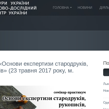
ГОЛОВНА
НОВИНИ
ДІЯЛ
«Основи експертизи стародруків,
П
в» (23 травня 2017 року, м.
Льв
Нов
Оде