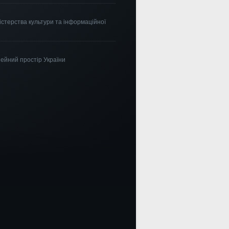
істерства культури та інформаційної
ейний простір України