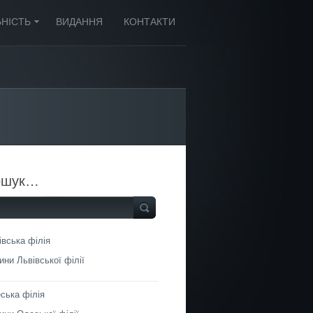
ЬНІСТЬ
ВИДАННЯ
КОНТАКТИ
ошук…
івська філія
ини Львівської філії
ська філія