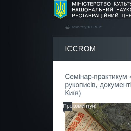
Архів тегу 'ICCROM'
ICCROM
Семінар-практикум 
рукописів, документі
Київ)
Прокоментуй!