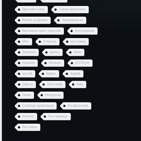
Дрогобиччина
Тарас Шевченко
Битва за Дніпро
Чорноморськ
Виставка однієї картини
Консервація
Меч
Семінар
выставка
Украина
Центр
Киев
Україна
Пінзель
ICCROM
музей
Видео
Харків
Одеса
Атестація
Київ
Львів
Екскурсія
Семінар-практикум
Конференція
Ювілей
Реставрація
Виставка