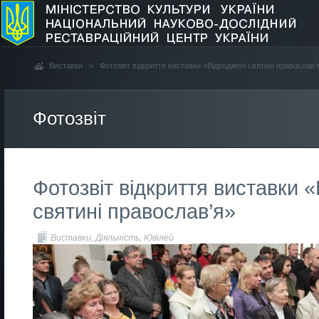
Виставки
>
Фотозвіт відкриття виставки «Відроджені святині православ’
Фотозвіт
Фотозвіт відкриття виставки 
святині православ’я»
Виставки
,
Діяльність
,
Ювілей