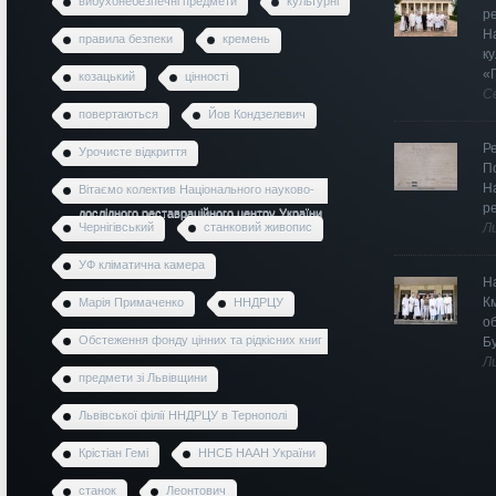
вибухонебезпечні предмети
культурні
р
Н
правила безпеки
кремень
к
«
козацький
цінності
С
повертаються
Йов Кондзелевич
Р
Урочисте відкриття
П
Н
Вітаємо колектив Національного науково-
р
дослідного реставраційного центру України
Чернігівський
станковий живопис
Л
УФ кліматична камера
Н
К
Марія Примаченко
ННДРЦУ
о
Обстеження фонду цінних та рідкісних книг
Б
Л
предмети зі Львівщини
Львівської філії ННДРЦУ в Тернополі
Крістіан Гемі
ННСБ НААН України
станок
Леонтович