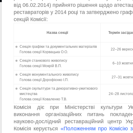
від 06.02.2014) прийнято рішення щодо атестаці
реставраторів у 2014 році та затверджено граф
секцій Комісії:
Назва секції
Термін засіда
Секція графіки та документальних матеріалів
22–26 верес
Голова секції Корвацька О.О.
Секція станкового живопису
6–10 жовтн
Голова секції Мокрій В.П.
Секція монументального живопису
27–31 жовтн
Голова секції Дорофієнко І.П.
Секція скульптури та декоративно-ужиткового
мистецтва
24–28 листоп
Голова секції Коваленко Т.В.
Комісія діє при Міністерстві культури Ук
виконання організаційних питань поклад
науково-дослідний реставраційний центр Укр
Комісія керується
«Положенням про Комісію з 