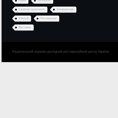
Львів
Екскурсія
Семінар-практикум
Конференція
Ювілей
Реставрація
Виставка
Національний науково-дослідний реставраційний центр України