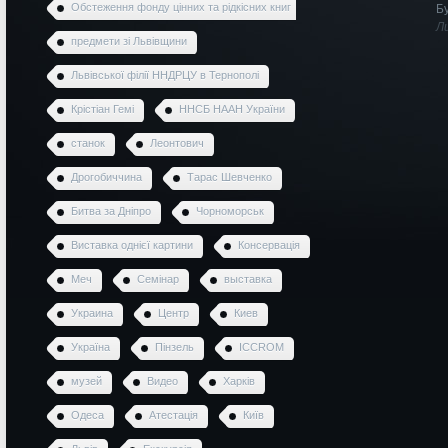
Обстеження фонду цінних та рідкісних книг
Б
Л
предмети зі Львівщини
Львівської філії ННДРЦУ в Тернополі
Крістіан Гемі
ННСБ НААН України
станок
Леонтович
Дрогобиччина
Тарас Шевченко
Битва за Дніпро
Чорноморськ
Виставка однієї картини
Консервація
Меч
Семінар
выставка
Украина
Центр
Киев
Україна
Пінзель
ICCROM
музей
Видео
Харків
Одеса
Атестація
Київ