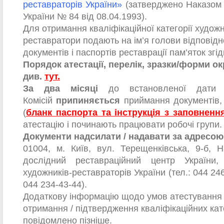
реставраторів України»
(затверджено Наказом 
України № 84 від 08.04.1993).
Для отримання кваліфікаційної категорії худож
реставратори подають на ім’я голови відповідної
документів і паспортів реставрації пам’яток згід
Порядок атестації, перелік, зразки/форми о
див.
тут.
За два місяці
до встановленої дати з
Комісій
припиняється
приймання документів, 
(
бланк паспорта та інструкція з заповненн
атестацію і починають працювати робочі групи.
Документи надсилати / надавати за адресою
01004, м. Київ, вул. Терещенківська, 9-б, 
дослідний реставраційний центр України, 
художників-реставраторів України (тел.: 044 246
044 234-43-44).
Додаткову інформацію щодо умов атестування
отримання / підтвердження кваліфікаційних кат
повідомлено пізніше.