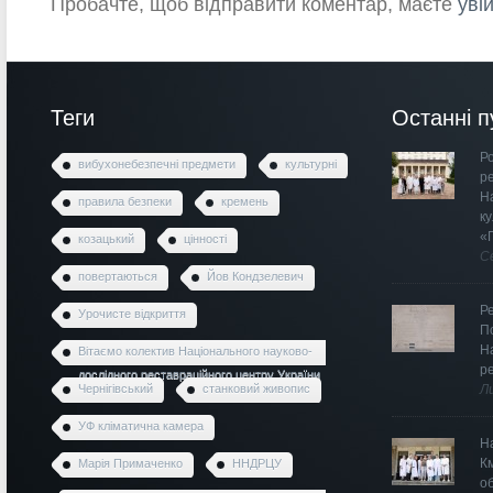
Пробачте, щоб відправити коментар, маєте
уві
Теги
Останні п
Ро
вибухонебезпечні предмети
культурні
р
Н
правила безпеки
кремень
к
«
козацький
цінності
С
повертаються
Йов Кондзелевич
Р
Урочисте відкриття
П
Н
Вітаємо колектив Національного науково-
р
дослідного реставраційного центру України
Чернігівський
станковий живопис
Л
УФ кліматична камера
Н
К
Марія Примаченко
ННДРЦУ
о