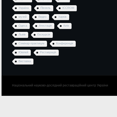
Україна
Пінзель
ICCROM
музей
Видео
Харків
Одеса
Атестація
Київ
Львів
Екскурсія
Семінар-практикум
Конференція
Ювілей
Реставрація
Виставка
Національний науково-дослідний реставраційний центр України