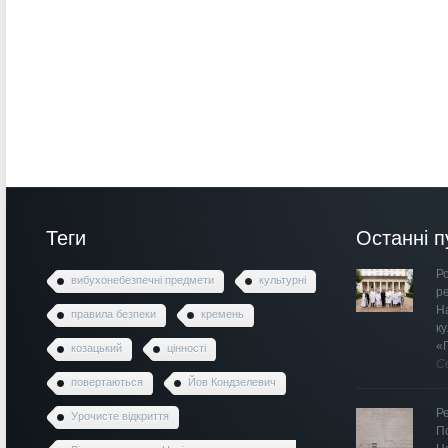
Теги
Останні п
Ро
вибухонебезпечні предмети
культурні
р
Н
правила безпеки
кремень
к
«
козацький
цінності
С
повертаються
Йов Кондзелевич
Р
Урочисте відкриття
П