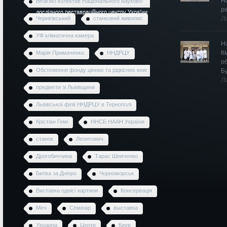
Н
Вітаємо колектив Національного науково-
р
дослідного реставраційного центру України
Чернігівський
станковий живопис
Л
УФ кліматична камера
Н
К
Марія Примаченко
ННДРЦУ
о
Обстеження фонду цінних та рідкісних книг
Б
Л
предмети зі Львівщини
Львівської філії ННДРЦУ в Тернополі
Крістіан Гемі
ННСБ НААН України
станок
Леонтович
Дрогобиччина
Тарас Шевченко
Битва за Дніпро
Чорноморськ
Виставка однієї картини
Консервація
Меч
Семінар
выставка
Украина
Центр
Киев