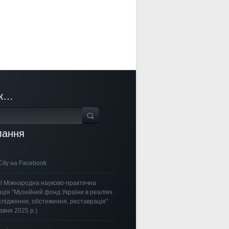
к…
лання
City на Facebook
ІІІ Міжнародна науково-практична
ція "Музейний фонд України в реаліях
ослідження, обстеження, реставрація"
авня 2025 р.)