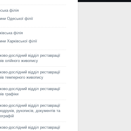
ська філія
ини Одеської філії
ківська філія
ини Харківської філії
ково-дослідний відділ реставрації
рів олійного живопису
ково-дослідний відділ реставрації
рів темперного живопису
ково-дослідний відділ реставрації
рів графіки
ково-дослідний відділ реставрації
родруків, рукописів, документів та
ографій
ково-дослідний відділ реставрації