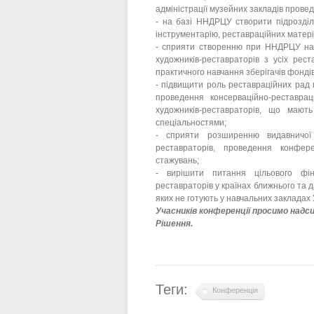
адміністрації музейних закладів прове
- на базі ННДРЦУ створити підрозділ
інструментарію, реставраційних матері
- сприяти створенню при ННДРЦУ нав
художників-реставраторів з усіх рест
практичного навчання зберігачів фондів 
- підвищити роль реставраційних рад 
проведення консерваційно-реставра
художників-реставраторів, що мають
спеціальностями;
- сприяти розширенню видавничої
реставраторів, проведення конфере
стажувань;
- вирішити питання цільового фіна
реставраторів у країнах ближнього та 
яких не готують у навчальних закладах 
Учасників конференції просимо надс
Рішення.
Теги:
Конференція