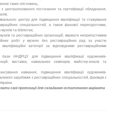
денню таких обстежень;
 з централізованого постачання та сертифікації обладнання,
алів;
чального центру для підвищення кваліфікації та стажування
авраційних спеціальностей, а також фахової перепідготовки,
музеїв та бібліотек;
музеїв та реставраційних організацій; вважати неприпустимим
ційних робіт у музеях без реставраційних рад за участю
 кваліфікаційні категорії за відповідними реставраційними
 бази ННДРЦУ для підвищення кваліфікації художників-
нцій, виставок, навчальних семінарів, майстер-класів та
нсування навчання, підвищення кваліфікації художників-
далекого зарубіжжя з реставраційних спеціальностей, фахівців з
України.
илати свої пропозиції для складання остаточного варіанта