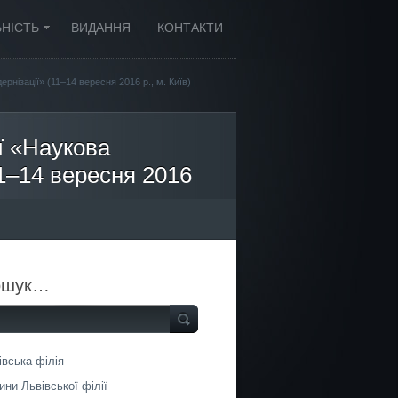
ЬНІСТЬ
ВИДАННЯ
КОНТАКТИ
рнізації» (11–14 вересня 2016 р., м. Київ)
ї «Наукова
11–14 вересня 2016
ошук…
івська філія
ини Львівської філії