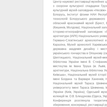
Центр наукової реставрації музейних ц
з охорони культурної спадщини Грузії
культурний музей-заповідник «Несвіж» 
Білорусь, Інститут фізики НАН Респуб
технологій Білоруського державного 
обласний краєзнавчий музей (Брест, 
(Кишинів, Молдова); Національний запо
історико-етнографічний заповідник «
архітектури (ІАРХ) Національного універ
Германо-Слов’янської археологічної е
Каразіна, Музей археології Харківсько
державна академія дизайну і мисте
українського гончарства в Опішному (с
Шептицького, Національний музей-мем
бібліотека України імені В. Стефани
мистецтва ім. Івана Труша (м. Львів,
архітектури, Національна бібліотека У
Київська», Національний музей історії
імені Богдана та Варвари Ханенків, 
Національний музей Тараса Шевченка
університету імені Тараса Шевченка, 
України (Київ, Україна); Одеський му
колекцій ім. О.В. Блещунова (Одеса, Укра
Конференція розглянула теоретичн
збереження, консервації, реставрації ру