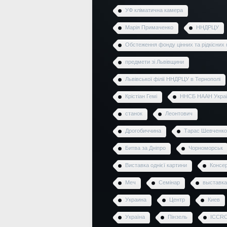
УФ кліматична камера
Марія Примаченко
ННДРЦУ
Обстеження фонду цінних та рідкісних 
предмети зі Львівщини
Львівської філії ННДРЦУ в Тернополі
Крістіан Гемі
ННСБ НААН Укра
станок
Леонтович
Дрогобиччина
Тарас Шевченко
Битва за Дніпро
Чорноморськ
Виставка однієї картини
Консер
Меч
Семінар
выставка
Украина
Центр
Киев
Україна
Пінзель
ICCR