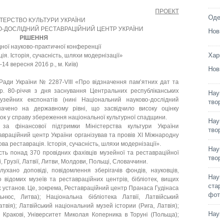
ПРОЕКТ
Оде
СТЕРСТВО КУЛЬТУРИ УКРАЇНИ
-ДОСЛІДНИЙ РЕСТАВРАЦІЙНИЙ ЦЕНТР УКРАЇНИ
Нов
РІШЕННЯ
ної науково-практичної конференції
Хар
я. Історія, сучасність, шляхи модернізації»
–14 вересня 2016 р., м. Київ)
Нов
и України № 2287-VIII «Про відзначення пам’ятних дат та
 р. 80-річчя з дня заснування Центральних республіканських
Нау
узейних експонатів (нині Національний науково-дослідний
тво
начено на державному рівні, що засвідчило високу оцінку
сок у справу збереження національної культурної спадщини.
Нау
за фінансової підтримки Міністерства культури України
тво
враційний центр України організував та провів ХІ Міжнародну
а реставрація. Історія, сучасність, шляхи модернізації».
Нау
понад 370 провідних фахівців музейної та реставраційної
тво
 Грузії, Латвії, Литви, Молдови, Польщі, Словаччини.
о доповіді, повідомлення зберігачів фондів, науковців,
Нау
о відомих музеїв та реставраційних центрів, бібліотек, вищих
ста
х установ. Це, зокрема, Реставраційний центр Пранаса Гудінаса
фот
нюс, Литва); Національна бібліотека Латвії, Латвійський
твія); Латвійський національний музей істории (Рига, Латвія);
Нау
 Кракові, Університет Миколая Коперника в Торуні (Польща);