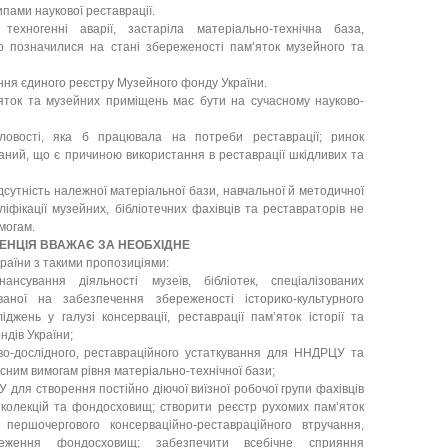
ами наукової реставрації.
техногенні аварії, застаріла матеріально-технічна база,
о позначилися на стані збереженості пам’яток музейного та
ення єдиного реєстру Музейного фонду України.
’яток та музейних приміщень має бути на сучасному науково-
словості, яка б працювала на потреби реставрації; ринок
аний, що є причиною використання в реставрації шкідливих та
ідсутність належної матеріальної бази, навчальної й методичної
іфікації музейних, бібліотечних фахівців та реставраторів не
могам.
ЕНЦІЯ ВВАЖАЄ ЗА НЕОБХІДНЕ
країни з такими пропозиціями:
нсування діяльності музеїв, бібліотек, спеціалізованих
ваної на забезпечення збереженості історико-культурного
жень у галузі консервації, реставрації пам’яток історії та
ндів України;
во-дослідного, реставраційного устаткування для ННДРЦУ та
асним вимогам рівня матеріально-технічної бази;
для створення постійно діючої виїзної робочої групи фахівців
колекцій та фондосховищ; створити реєстр рухомих пам’яток
ь першочергового консерваційно-реставраційного втручання,
бстеження фондосховищ; забезпечити всебічне сприяння