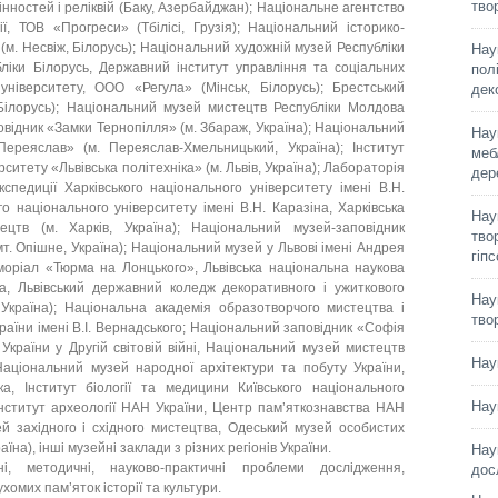
тво
інностей і реліквій (Баку, Азербайджан); Національне агентство
, ТОВ «Прогреси» (Тбілісі, Грузія); Національний історико-
(м. Несвіж, Білорусь); Національний художній музей Республіки
Нау
ліки Білорусь, Державний інститут управління та соціальних
пол
університету, ООО «Регула» (Мінськ, Білорусь); Брестський
дек
Білорусь); Національний музей мистецтв Республіки Молдова
відник «Замки Тернопілля» (м. Збараж, Україна); Національний
Нау
Переяслав» (м. Переяслав-Хмельницький, Україна); Інститут
меб
ситету «Львівська політехніка» (м. Львів, Україна); Лабораторія
дер
кспедиції Харківського національного університету імені В.Н.
го національного університету імені В.Н. Каразіна, Харківська
Нау
цтв (м. Харків, Україна); Національний музей-заповідник
твор
мт. Опішне, Україна); Національний музей у Львові імені Андрея
гіп
оріал «Тюрма на Лонцького», Львівська національна наукова
ка, Львівський державний коледж декоративного і ужиткового
Нау
 Україна); Національна академія образотворчого мистецтва і
тво
країни імені В.І. Вернадського; Національний заповідник «Софія
 України у Другій світовій війні, Національний музей мистецтв
Нау
Національний музей народної архітектури та побуту України,
, Інститут біології та медицини Київського національного
Нау
Інститут археології НАН України, Центр пам’яткознавства НАН
зей західного і східного мистецтва, Одеський музей особистих
їна), інші музейні заклади з різних регіонів України.
Нау
і, методичні, науково-практичні проблеми дослідження,
дос
хомих пам’яток історії та культури.