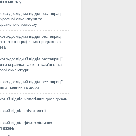
рів з металу
ково-дослідний відділ реставрації
іхромної скульптури та
оративного рельєфу
ково-дослідний відділ реставрації
лів та етнографічних предметів з
ева
ково-дослідний відділ реставрації
ів з кераміки та скла, кам’яної та
сової скульптури
ково-дослідний відділ реставрації
рів з тканини та шкіри
ковий відділ біологічних досліджень
ковий відділ кліматології
ковий відділ фізико-хімічних
ліджень