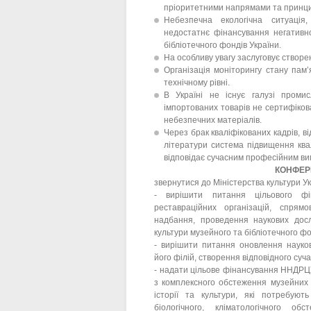
пріоритетними напрямами та принцип
Небезпечна екологічна ситуація, 
недостатнє фінансування негативн
бібліотечного фондів України.
На особливу увагу заслуговує створ
Організація моніторингу стану пам
технічному рівні.
В Україні не існує галузі проми
імпортованих товарів не сертифіков
небезпечних матеріалів.
Через брак кваліфікованих кадрів, в
літератури система підвищення квал
відповідає сучасним професійним ви
КОНФЕР
звернутися до Міністерства культури У
- вирішити питання цільового фіна
реставраційних організацій, спрямо
надбання, проведення наукових дослід
культури музейного та бібліотечного фо
- вирішити питання оновлення науко
його філій, створення відповідного суч
- надати цільове фінансування ННДРЦУ 
з комплексного обстеження музейних 
історії та культури, які потребуют
біологічного, кліматологічного о