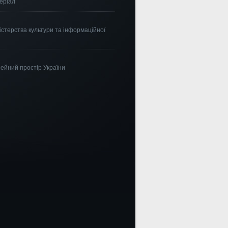
еріал
істерства культури та інформаційної
ейний простір України