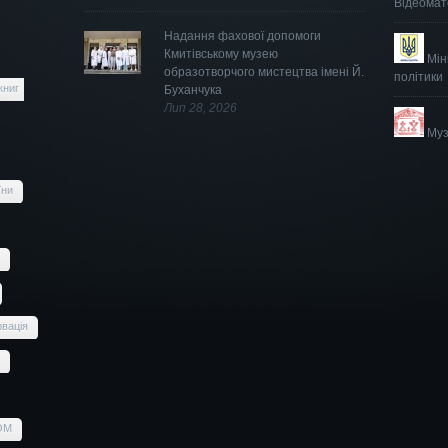
Відеомат
Надання фахової допомоги
Кмитівському музею
Мін
образотворчого мистецтва імені Й.
політики
книг
Буханчука
Лип 28, 2026
Муз
їни
вація
OM