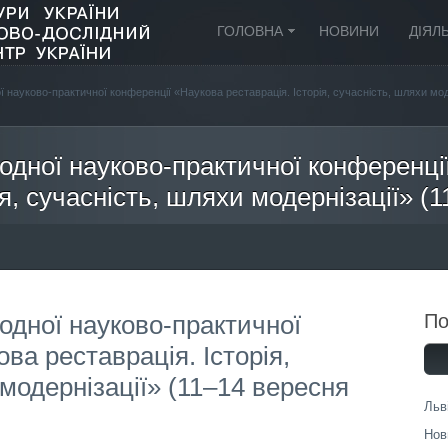
ГОЛОВНА
НОВИНИ
ДІЯЛ
 науково-практичної конференції «Наукова реставрація. Історія, сучасність, шляхи моде
одної науково-практичної конференці
ія, сучасність, шляхи модернізації» (
одної науково-практичної
П
ва реставрація. Історія,
модернізації» (11–14 вересня
Льв
Нов