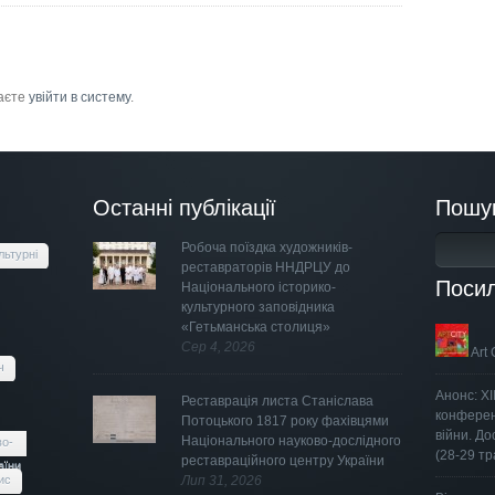
маєте
увійти в систему
.
Останні публікації
Пошу
Робоча поїздка художників-
льтурні
реставраторів ННДРЦУ до
Поси
Національного історико-
культурного заповідника
«Гетьманська столиця»
Сер 4, 2026
Art 
ч
Анонс: Х
Реставрація листа Станіслава
конферен
Потоцького 1817 року фахівцями
війни. Д
Національного науково-дослідного
во-
(28-29 тр
реставраційного центру України
аїни
ис
Лип 31, 2026