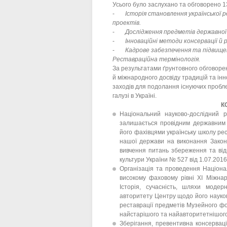
Усього було заслухано та обговорено 1
-
Історія становлення української р
проектів.
-
Дослідження предметів державної
-
Інноваційні методи консервації й
-
Кадрове забезпечення та підвищенн
Реставраційна термінологія.
За результатами ґрунтовного обговорен
й міжнародного досвіду традицій та інн
заходів для подолання існуючих пробле
галузі в Україні.
К
Національний науково-дослідний р
залишається провідним державним з
його фахівцями українську школу р
нашої держави на виконання Закон
вивчення питань збереження та від
культури України № 527 від 1.07.201
Організація та проведення Націона
високому фаховому рівні ХІ Міжнар
Історія, сучасність, шляхи модер
авторитету Центру щодо його науков
реставрації предметів Музейного фо
найстарішого та найавторитетнішого
Зберігання, превентивна консерваці