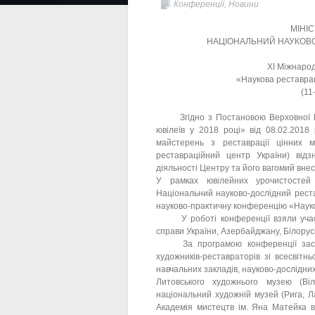
Конференції
,
Новини
МІНІ
НАЦІОНАЛЬНИЙ НАУКОВО
ХІ Міжнарод
«Наукова реставраці
(11
Згідно з Постановою Верховної Рад
ювілеїв у 2018 році» від 08.02.2018
майстерень з реставрації цінних м
реставраційний центр України) відз
діяльності Центру та його вагомий вне
У рамках ювілейних урочистостей 
Національний науково-дослідний реста
науково-практичну конференцію «Науков
У роботі конференції взяли участь 
справи України, Азербайджану, Білорусі,
За програмою конференції заслухан
художників-реставраторів зі всесвітнь
навчальних закладів, науково-дослідни
Литовського художнього музею (Віль
національний художній музей (Рига, Ла
Академія мистецтв ім. Яна Матейка в