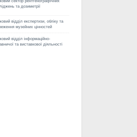
ковий сектор рентгенографічних
ліджень та дозиметрії
ковий відділ експертизи, обліку та
реження музейних цінностей
ковий відділ інформаційно-
авничої та виставкової діяльності