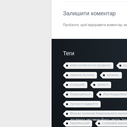
Залишити коментар
Пробачте, щоб відправити коментар, 
Теги
вибухонебезпечні предмети
ку
правила безпеки
кремень
козацький
цінності
повертаються
Йов Кондзелеви
Урочисте відкриття
Вітаємо колектив Національного науко
дослідного реставраційного центру Укр
Чернігівський
станковий живоп