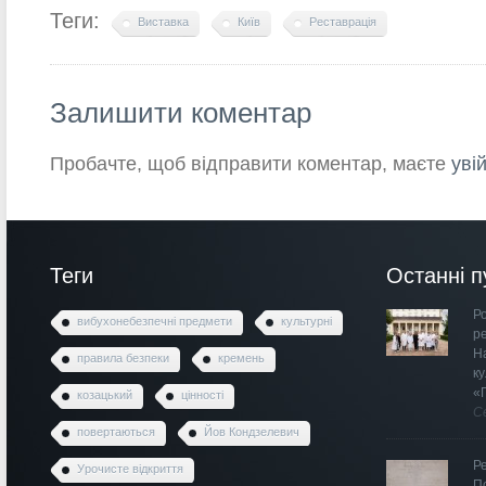
Теги:
Виставка
Київ
Реставрація
Залишити коментар
Пробачте, щоб відправити коментар, маєте
уві
Теги
Останні п
Ро
вибухонебезпечні предмети
культурні
р
Н
правила безпеки
кремень
к
«
козацький
цінності
С
повертаються
Йов Кондзелевич
Р
Урочисте відкриття
П