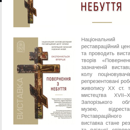
Національний н
реставраційний цен
та проводить вист
творів «Поверне
зазначеній виста
колу поціновувач
репрезентовані роб
живопису ХХ ст. 
мистецтва XVII–
Запорізького об
музею, відреста
Реставраційного
виставка стане рез