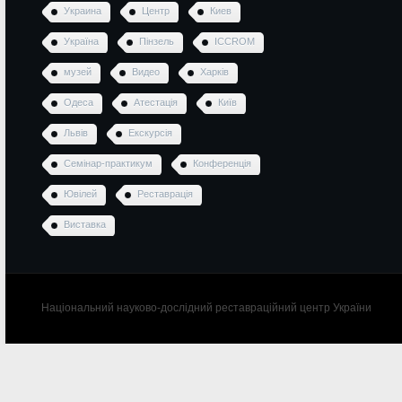
Украина
Центр
Киев
Україна
Пінзель
ICCROM
музей
Видео
Харків
Одеса
Атестація
Київ
Львів
Екскурсія
Семінар-практикум
Конференція
Ювілей
Реставрація
Виставка
Національний науково-дослідний реставраційний центр України