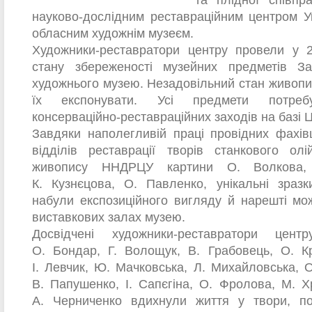
та плідної співпр
науково-дослідним реставраційним центром У
обласним художнім музеєм.
Художники-реставратори центру провели у 
стану збереженості музейних предметів За
художнього музею. Незадовільний стан живоп
їх експонувати. Усі предмети потребу
консерваційно-реставраційних заходів на базі Ц
Завдяки наполегливій праці провідних фахів
відділів реставрації творів станкового ол
живопису ННДРЦУ картини О. Волкова, 
К. Кузнєцова, О. Павленко, унікальні зразк
набули експозиційного вигляду й нарешті мо
виставкових залах музею.
Досвідчені художники-реставратори цент
О. Бондар, Г. Волощук, В. Грабовець, О. Кр
І. Левчик, Ю. Мачковська, Л. Михайловська,
В. Папушенко, І. Сапєгіна, О. Фролова, М. Х
А. Черниченко вдихнули життя у твори, п