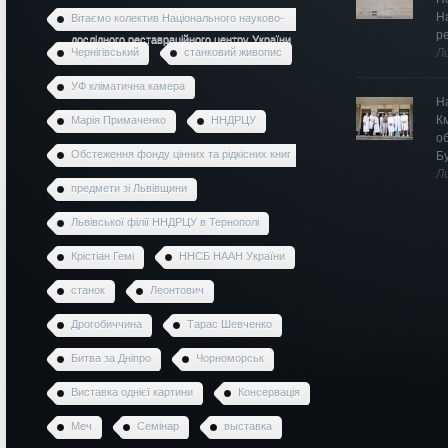
Н
Вітаємо колектив Національного науково-
р
дослідного реставраційного центру України
Чернігівський
станковий живопис
Л
УФ кліматична камера
Н
К
Марія Примаченко
ННДРЦУ
о
Обстеження фонду цінних та рідкісних книг
Б
Л
предмети зі Львівщини
Львівської філії ННДРЦУ в Тернополі
Крістіан Гемі
ННСБ НААН України
станок
Леонтович
Дрогобиччина
Тарас Шевченко
Битва за Дніпро
Чорноморськ
Виставка однієї картини
Консервація
Меч
Семінар
выставка