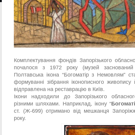
Комплектування фондів Запорізького обласн
почалося з 1972 року (музей заснований 
Полтавська ікона “Богоматір з Немовлям” с
формуванні зібрання іконописного живопису
відправлена на реставрацію в Київ.
Ікони надходили до Запорізького обласно
різними шляхами. Наприклад, ікону “
Богомат
ст. (Ж-699) отримано від мешканця Запоріж
року.