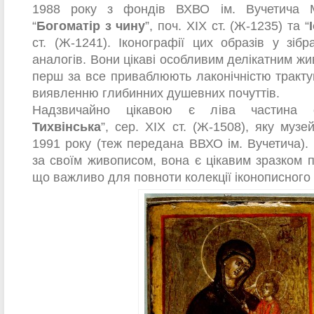
1988 року з фондів ВХВО ім. Вучетича М
“
Богоматір з чину
”, поч. XIX ст. (Ж-1235) та “
ст. (Ж-1241). Іконографії цих образів у зі
аналогів. Вони цікаві особливим делікатним ж
перш за все приваблюють лаконічністю тракт
виявленню глибинних душевних почуттів.
Надзвичайно цікавою є ліва частина 
Тихвінська
”, сер. ХІХ ст. (Ж-1508), яку муз
1991 року (теж передана ВВХО ім. Вучетича).
за своїм живописом, вона є цікавим зразком п
що важливо для повноти колекції іконописного