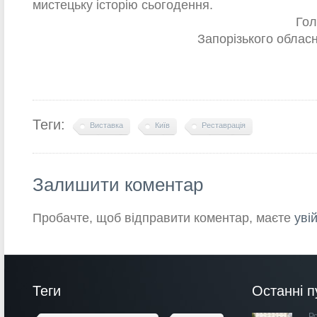
мистецьку історію сьогодення.
Гол
Запорізького облас
Теги:
Виставка
Київ
Реставрація
Залишити коментар
Пробачте, щоб відправити коментар, маєте
уві
Теги
Останні п
Ро