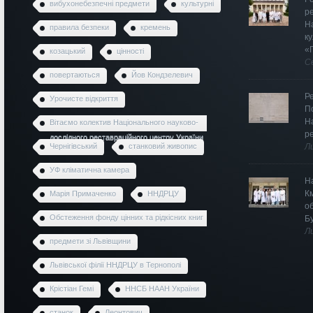
вибухонебезпечні предмети
культурні
р
Н
правила безпеки
кремень
к
«
козацький
цінності
С
повертаються
Йов Кондзелевич
Р
Урочисте відкриття
П
Н
Вітаємо колектив Національного науково-
р
дослідного реставраційного центру України
Чернігівський
станковий живопис
Л
УФ кліматична камера
Н
К
Марія Примаченко
ННДРЦУ
о
Обстеження фонду цінних та рідкісних книг
Б
Л
предмети зі Львівщини
Львівської філії ННДРЦУ в Тернополі
Крістіан Гемі
ННСБ НААН України
станок
Леонтович