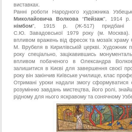
виставках.
Ранні роботи Народного художника Узбец
Миколайовича Волкова
“
Пейзаж
”, 1914 р.
німбом
”, 1915 р. (Ж-517) придбані 
С.Ю. Завадовської 1979 року (м. Москва).
впливом вражень від фресок та мозаїк храму С
М. Врубеля в Кирилівській церкві. Художник 
року спеціально, зацікавившись монументал
впливом побаченого в Олександра Волко
залишитися в Києві для завершення своєї про
року він закінчив Київське училище, клас проф
Отримані уроки надали змогу сформуватися с
розумінню завдань мистецтва, його ролі, знай
рідному для нього яскравому та сонячному Узбе