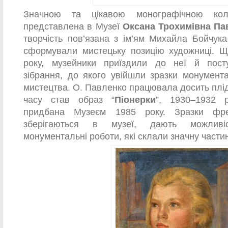
Значною та цікавою монографічною кол
представлена в Музеї
Оксана Трохимівна Па
творчість пов’язана з ім’ям Михайла Бойчук
сформували мистецьку позицію художниці. Ще
року, музейники приїздили до неї й пост
зібрання, до якого увійшли зразки монумент
мистецтва. О. Павленко працювала досить плід
часу став образ “
Піонерки
”, 1930–1932 р
придбана Музеєм 1985 року. Зразки фре
зберігаються в музеї, дають можливіс
монументальні роботи, які склали значну частину