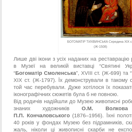
БОГОМАТІР ТИХВИНСЬКА Середина ХІХ с
(Ж-1508)
Лише дві ікони з усіх наданих на реставрацію
в Музеї на великій виставці “Святині Укр
“
Богоматір Смоленська
”, XVIII ст. (Ж-699) та “
ХІХ ст. (Ж-1797). Їх демонстрували в такому 
той час перебували. Дуже хотілося їх показат
іконографічних сюжетів була б не повною.
Від родичів надійшли до Музею живописні роб
знаних художників
О.М. Волкова
П.П. Кончаловського
(1876–1956). Їхні поло
40 років у фондах Музею без підрамників, с
жаль, ніколи ці живописні скарби не експ