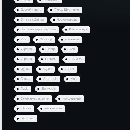
Дрогобиччина
Тарас Шевченко
Битва за Дніпро
Чорноморськ
Виставка однієї картини
Консервація
Меч
Семінар
выставка
Украина
Центр
Киев
Україна
Пінзель
ICCROM
музей
Видео
Харків
Одеса
Атестація
Київ
Львів
Екскурсія
Семінар-практикум
Конференція
Ювілей
Реставрація
Виставка