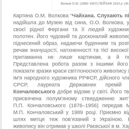
Волков О.М. (1886–1957) ПЕЙЗАЖ 1914 р. (Ж
Картина О.М. Волкова “
Чайхана. Слухають п
надійшла до Музею від сина, О.О. Волкова, 
своєї рідної Фергани та її людей художни
полотен. Його чудовий та досконалий живопи
піднесений образ, надаючи буденним та роз
речам значущості, натхненності та тієї високо
притаманна не лише картинам, а й пое
Представлена робота разом з іншими його
показати зразки краси світлоносного живопису 
Ім’я народного художника РРФСР, дійсного чл
СРСР, лауреата Державних премі
Кончаловського
добре відоме у світі. Його т
присвячена полум’яному ствердженню жит
П.П. Кончаловського (1876–1956) передав 
М.П. Кончаловський у 1989 році. Приємно ві
шлях митця теж пов’язаний з Україною. 
живопису він отримав у школі Раєвської в м. Ха