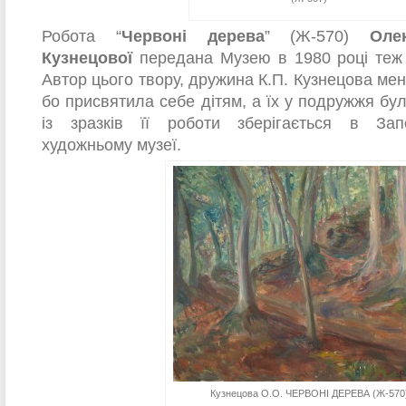
Робота “
Червоні дерева
” (Ж-570)
Оле
Кузнецової
передана Музею в 1980 році теж і
Автор цього твору, дружина К.П. Кузнецова ме
бо присвятила себе дітям, а їх у подружжя бу
із зразків її роботи зберігається в Зап
художньому музеї.
Кузнецова О.О. ЧЕРВОНІ ДЕРЕВА (Ж-570