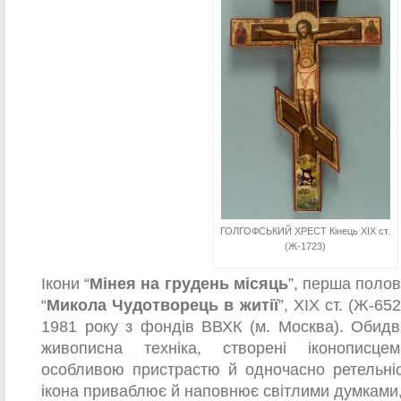
ГОЛГОФСЬКИЙ ХРЕСТ Кінець ХІХ ст.
(Ж-1723)
Ікони “
Мінея на грудень місяць
”, перша полов
“
Микола Чудотворець в житії
”, XIX ст. (Ж-6
1981 року з фондів ВВХК (м. Москва). Обидві
живописна техніка, створені іконописц
особливою пристрастю й одночасно ретельні
ікона приваблює й наповнює світлими думками