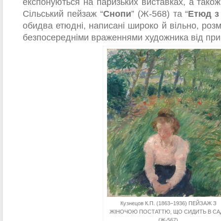
експонуються на паризьких виставках, а також
Сільський пейзаж “
Снопи
” (Ж-568) та “
Етюд з
обидва етюдні, написані широко й вільно, ро
безпосередніми враженнями художника від при
Кузнецов К.П. (1863–1936) ПЕЙЗАЖ З
ЖІНОЧОЮ ПОСТАТТЮ, ЩО СИДИТЬ В СА
(Ж-567)