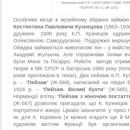
Кончаловський П.П. (1876–1956) СУДАК. ГОРА
ГЕОРГІЯ 1917 р. (Ж-1251)
Особливе місце в музейному зібранні займаю
Костянтина Павловича Кузнецова
(1863–1936
дружини. 1900 року К.П. Кузнецов одруж
Олексіївною Самодуровою. Подружжя вирішує
Обидва займаються живописом: він – у майстер
Академії Жульєна. Але справжніми їхніми вч
були Моне та Пісарро. Роботи митців отрима
творів в МК СРСР із Загорська 1980 року (пол
років пролежали в теках). Два пейзажі К.П. К
р. – “
Пейзаж
” (Ж-569), написаний на півдні Б
1924 р. – “
Пейзаж. Великі бухти
” (Ж-565)
Нормандії влітку. “
Пейзаж з жіночою постатт
(Ж-567) дозволяє пригадати, що К. Кузнецов
портретного жанру. Цікаво зазначити: у пресі
як для К. Коровіна (а можна згадати ще й М.
художнім життям Франції був органічним