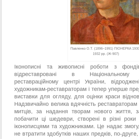
Павленко О.Т. (1896–1991) ПІОНЕРКА 193
1932 рр. (Ж-907)
Іконописні та живописні роботи з фон
відреставровані в Національному на
реставраційному центрі України, відродже
художникам-реставраторам і тепер уперше пред
виставки для огляду, для оцінки краси віднов
Надзвичайно велика вдячність реставраторам
митців, за надання творам нового життя, з
побачити ці шедеври, створені в різні роки
іконописцями та художниками. Це надає змогу,
не втратити здобутків наших предків, по-друге