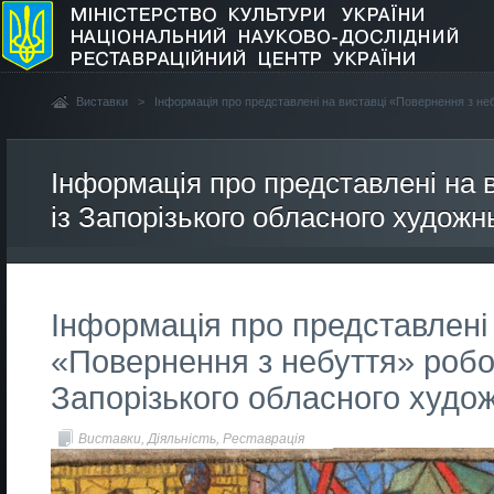
Виставки
>
Інформація про представлені на виставці «Повернення з не
Інформація про представлені на 
із Запорізького обласного худож
Інформація про представлені 
«Повернення з небуття» робот
Запорізького обласного худо
Виставки
,
Діяльність
,
Реставрація