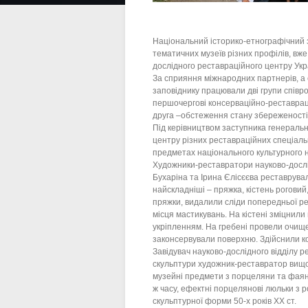
Національний історико-етнографічний з
тематичних музеїв різних профілів, вж
дослідного реставраційного центру Укр
За сприяння міжнародних партнерів, а с
заповіднику працювали дві групи співро
першочергові консерваційно-реставраці
друга –обстеження стану збереженості
Під керівництвом заступника генераль
центру різних реставраційних спеціал
предметах національного культурного 
Художники-реставратори науково-дослід
Бухаріна та Ірина Єлісєєва реставрувал
найскладніші – пряжка, кістень роговий
пряжки, видалили сліди попередньої ре
місця мастикувань. На кістені зміцнили
укріпленням. На гребені провели очищен
законсервували поверхню. Здійснили к
Завідувач науково-дослідного відділу рес
скульптури художник-реставратор вищої
музейні предмети з порцеляни та фаянсу
ж часу, ефектні порцелянові люльки з р
скульптурної форми 50-х років ХХ ст.