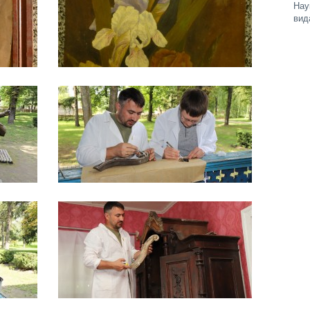
Нау
вид