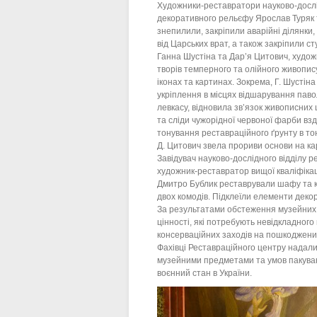
Художники-реставратори науково-дослід
декоративного рельєфу Ярослав Туряк 
знепилили, закріпили аварійні ділянки,
від Царських врат, а також закріпили ст
Ганна Шустіна та Дар’я Цитович, худож
творів темперного та олійного живопис
іконах та картинах. Зокрема, Г. Шустіна
укріплення в місцях відшарування павол
левкасу, відновила зв’язок живописних
та сліди чужорідної червоної фарби вз
тонування реставраційного ґрунту в тон
Д. Цитович звела прориви основи на к
Завідувач науково-дослідного відділу р
художник-реставратор вищої кваліфікац
Дмитро Бублик реставрували шафу та 
двох комодів. Підклеїли елементи декор
За результатами обстеження музейних 
цінності, які потребують невідкладног
консерваційних заходів на пошкоджени
Фахівці Реставраційного центру надал
музейними предметами та умов пакуван
воєнний стан в України.