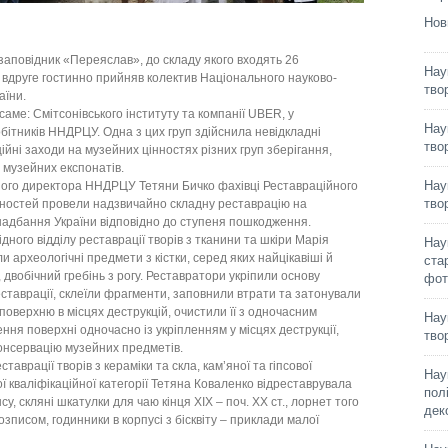
Нов
аповідник «Переяслав», до складу якого входять 26
Нау
е вдруге гостинно прийняв колектив Національного науково-
тво
аїни.
аме: Смітсонівського інституту та компанії UBER, у
Нау
бітників ННДРЦУ. Одна з цих груп здійснила невідкладні
тво
йні заходи на музейних цінностях різних груп зберігання,
 музейних експонатів.
Нау
ного директора ННДРЦУ Тетяни Бичко фахівці Реставраційного
тво
ьностей провели надзвичайно складну реставрацію на
надбання України відповідно до ступеня пошкодження.
ного відділу реставрації творів з тканини та шкіри Марія
Нау
и археологічні предмети з кістки, серед яких найцікавіші й
ста
, двобічний гребінь з рогу. Реставратори укріпили основу
фот
ставрації, склеїли фрагменти, заповнили втрати та затонували
 поверхню в місцях деструкцій, очистили її з одночасним
Нау
ня поверхні одночасно із укріпленням у місцях деструкції,
тво
онсервацію музейних предметів.
таврації творів з кераміки та скла, кам’яної та гіпсової
Нау
 кваліфікаційної категорії Тетяна Коваленко відреставрувала
пол
, скляні шкатулки для чаю кінця ХІХ – поч. ХХ ст., лорнет того
дек
озписом, годинники в корпусі з бісквіту – приклади малої