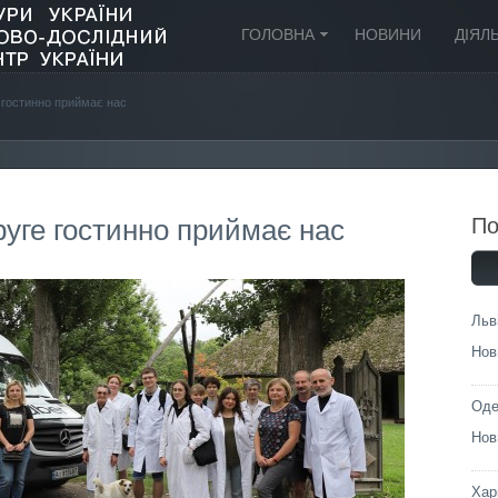
ГОЛОВНА
НОВИНИ
ДІЯЛ
 гостинно приймає нас
уге гостинно приймає нас
П
Льв
Нов
Оде
Нов
Хар