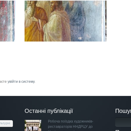
маєте
увійти в систему
.
Останні публікації
Пошу
Робоча поїздка художників-
льтурні
реставраторів ННДРЦУ до