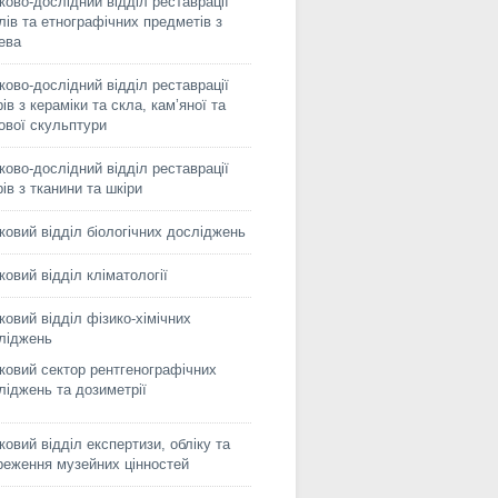
ково-дослідний відділ реставрації
лів та етнографічних предметів з
ева
ково-дослідний відділ реставрації
ів з кераміки та скла, кам’яної та
сової скульптури
ково-дослідний відділ реставрації
рів з тканини та шкіри
ковий відділ біологічних досліджень
ковий відділ кліматології
ковий відділ фізико-хімічних
ліджень
ковий сектор рентгенографічних
ліджень та дозиметрії
ковий відділ експертизи, обліку та
реження музейних цінностей