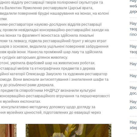
Нау
ного відділу реставрації творів поліхромної скульптури та
меб
та Валентин Ярмоленко реставрували Царські врата,
дер
 видалили поверхневі брудні нашарування на іконах, на колоні
улки.
Нау
ники-реставратори науково-дослідних відділів реставрації
твор
у, провели невідкладні консерваційно-реставраційні заходи на
гіп
 на іконах та фрагменті іконостаса здійснила локальні
оки та левкасу, підвела реставраційний ґрунт у місцях втрат
Нау
 шарів з основою, видалила ущільнені поверхневі забруднення
тво
довж країв ікони. Нанесла проміжний шар лаку та здійснила
 сусідніх авторських ділянок живопису.
артоні, укріпила фарбовий шар на живописних роботах.
Нау
еставрації меблів та етнографічних предметів з дерева
ійної категорії Олександр Закусило та художник-реставратор
Нау
комоди. Вони виконали антисептування і знепилення шафи та
у до різьбленої рами дзеркала.
Нау
предметів співробітники ННДРЦУ визначили культурні
дос
о консерваційно-реставраційного втручання та першочерговості
х музейних експонатах.
Нау
и консультативно-методичну допомогу щодо догляду за
дос
ня музейних цінностей, підготовлених до евакуації через
Нау
збе