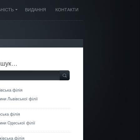
ЬНІСТЬ
ВИДАННЯ
КОНТАКТИ
ошук…
івська філія
ини Львівської філії
ська філія
ини Одеської філії
ківська філія