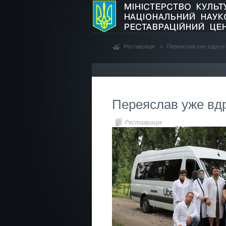
Реставрація
>
Переяслав уже вдруге
Переяслав уже вдр
Реставрація