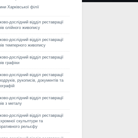
ини Харківської філії
ково-дослідний відділ реставрації
рів олійного живопису
ково-дослідний відділ реставрації
рів темперного живопису
ково-дослідний відділ реставрації
рів графіки
ково-дослідний відділ реставрації
родруків, рукописів, документів та
ографій
ково-дослідний відділ реставрації
рів з металу
ково-дослідний відділ реставрації
іхромної скульптури та
оративного рельєфу