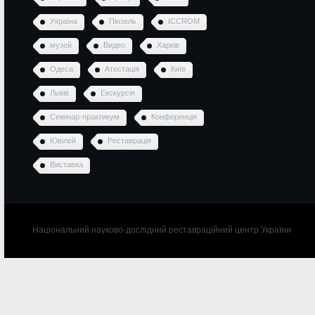
Україна
Пінзель
ICCROM
музей
Видео
Харків
Одеса
Атестація
Київ
Львів
Екскурсія
Семінар-практикум
Конференція
Ювілей
Реставрація
Виставка
Національний науково-дослідний реставраційний центр України