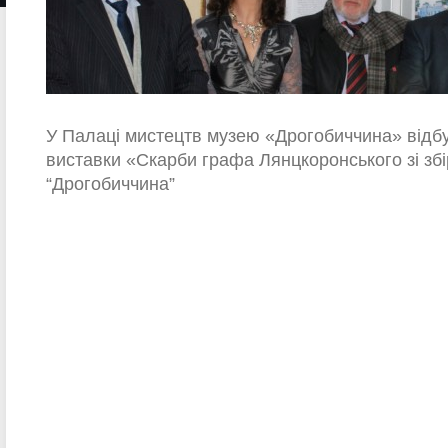
У Палаці мистецтв музею «Дрогобиччина» відбу
виставки «Скарби графа Лянцкоронського зі зб
“Дрогобиччина”