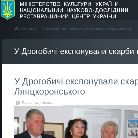
Виставки
>
У Дрогобичі експонували скарби графа Лянцкоронського
У Дрогобичі експонували скарби
У Дрогобичі експонували ска
Лянцкоронського
Виставки
,
Новини