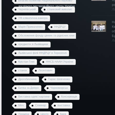
Н
Вітаємо колектив Національного науково-
р
дослідного реставраційного центру України
Чернігівський
станковий живопис
Л
УФ кліматична камера
Н
К
Марія Примаченко
ННДРЦУ
о
Обстеження фонду цінних та рідкісних книг
Б
Л
предмети зі Львівщини
Львівської філії ННДРЦУ в Тернополі
Крістіан Гемі
ННСБ НААН України
станок
Леонтович
Дрогобиччина
Тарас Шевченко
Битва за Дніпро
Чорноморськ
Виставка однієї картини
Консервація
Меч
Семінар
выставка
Украина
Центр
Киев