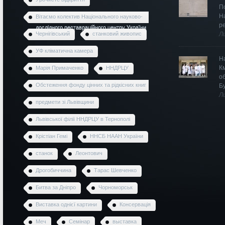
П
Н
Вітаємо колектив Національного науково-
р
дослідного реставраційного центру України
Чернігівський
станковий живопис
Л
УФ кліматична камера
Н
К
Марія Примаченко
ННДРЦУ
о
Обстеження фонду цінних та рідкісних книг
Б
Л
предмети зі Львівщини
Львівської філії ННДРЦУ в Тернополі
Крістіан Гемі
ННСБ НААН України
станок
Леонтович
Дрогобиччина
Тарас Шевченко
Битва за Дніпро
Чорноморськ
Виставка однієї картини
Консервація
Меч
Семінар
выставка