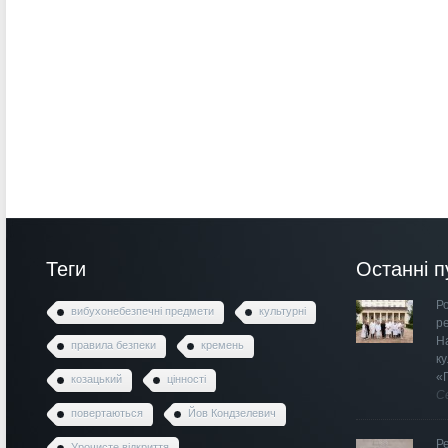
Теги
Останні п
Ро
вибухонебезпечні предмети
культурні
р
Н
правила безпеки
кремень
к
«
козацький
цінності
С
повертаються
Йов Кондзелевич
Р
Урочисте відкриття