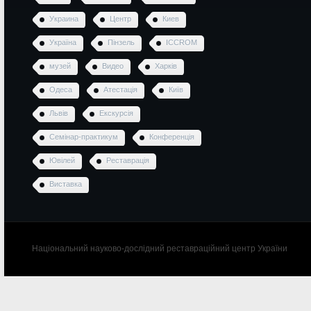
Украина
Центр
Киев
Україна
Пінзель
ICCROM
музей
Видео
Харків
Одеса
Атестація
Київ
Львів
Екскурсія
Семінар-практикум
Конференція
Ювілей
Реставрація
Виставка
Національний науково-дослідний реставраційний центр України