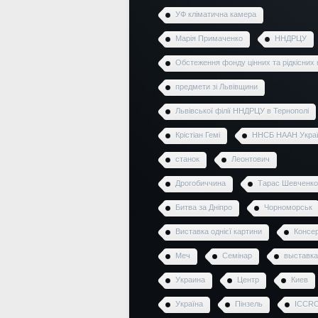
УФ кліматична камера
Марія Примаченко
ННДРЦУ
Обстеження фонду цінних та рідкісних 
предмети зі Львівщини
Львівської філії ННДРЦУ в Тернополі
Крістіан Гемі
ННСБ НААН Укра
станок
Леонтович
Дрогобиччина
Тарас Шевченко
Битва за Дніпро
Чорноморськ
Виставка однієї картини
Консер
Меч
Семінар
выставка
Украина
Центр
Киев
Україна
Пінзель
ICCR