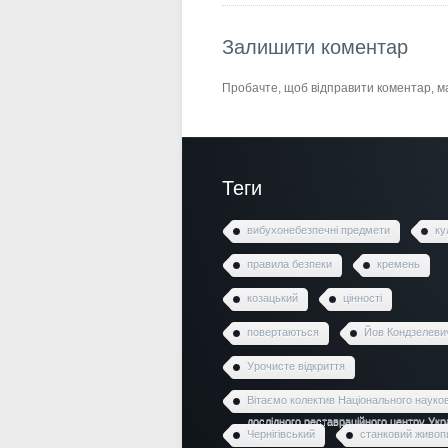
Залишити коментар
Пробачте, щоб відправити коментар, 
Теги
вибухонебезпечні предмети
ку
правила безпеки
кремень
козацький
цінності
повертаються
Йов Кондзелеви
Урочисте відкриття
Вітаємо колектив Національного науко
дослідного реставраційного центру Укр
Чернігівський
станковий живоп