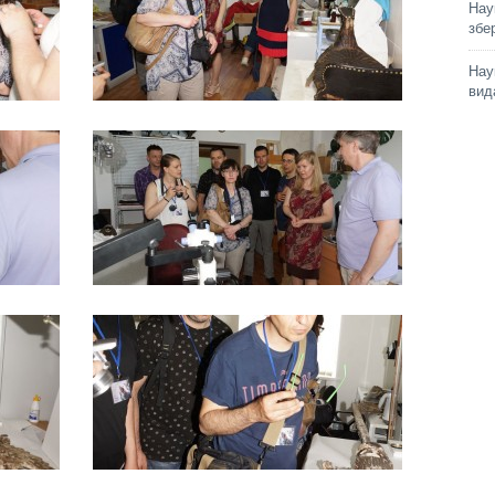
Нау
збе
Нау
вид