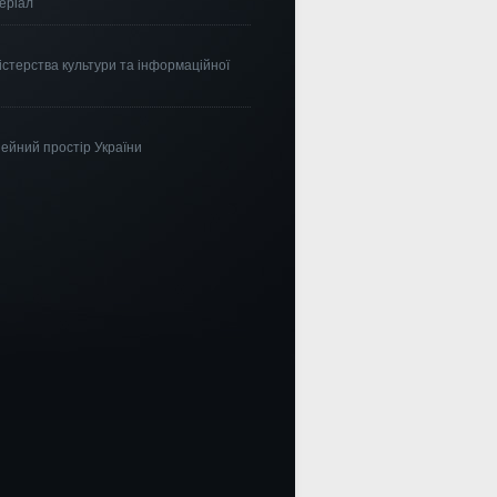
еріал
істерства культури та інформаційної
ейний простір України