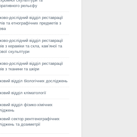
іхромної скульптури та
оративного рельєфу
ково-дослідний відділ реставрації
лів та етнографічних предметів з
ева
ково-дослідний відділ реставрації
ів з кераміки та скла, кам’яної та
сової скульптури
ково-дослідний відділ реставрації
рів з тканини та шкіри
ковий відділ біологічних досліджень
ковий відділ кліматології
ковий відділ фізико-хімічних
ліджень
ковий сектор рентгенографічних
ліджень та дозиметрії