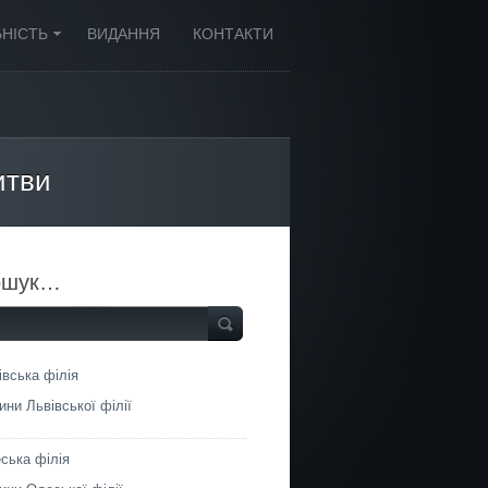
ЬНІСТЬ
ВИДАННЯ
КОНТАКТИ
итви
ошук…
івська філія
ини Львівської філії
ська філія