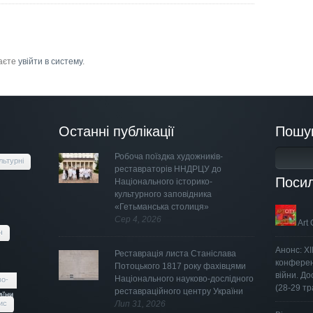
маєте
увійти в систему
.
Останні публікації
Пошу
Робоча поїздка художників-
льтурні
реставраторів ННДРЦУ до
Поси
Національного історико-
культурного заповідника
«Гетьманська столиця»
Сер 4, 2026
Art 
ч
Анонс: Х
Реставрація листа Станіслава
конферен
Потоцького 1817 року фахівцями
війни. Д
Національного науково-дослідного
во-
(28-29 тр
реставраційного центру України
аїни
ис
Лип 31, 2026