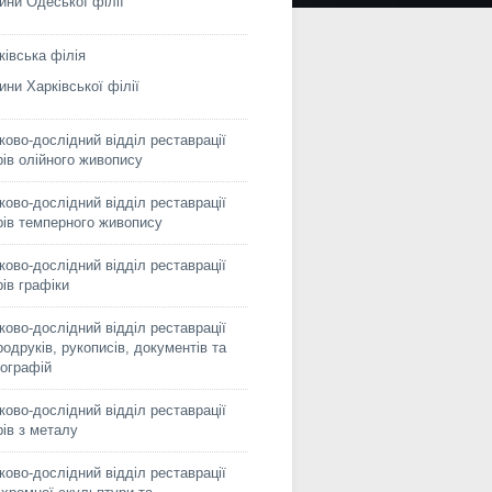
ини Одеської філії
ківська філія
ини Харківської філії
ково-дослідний відділ реставрації
рів олійного живопису
ково-дослідний відділ реставрації
рів темперного живопису
ково-дослідний відділ реставрації
рів графіки
ково-дослідний відділ реставрації
родруків, рукописів, документів та
ографій
ково-дослідний відділ реставрації
рів з металу
ково-дослідний відділ реставрації