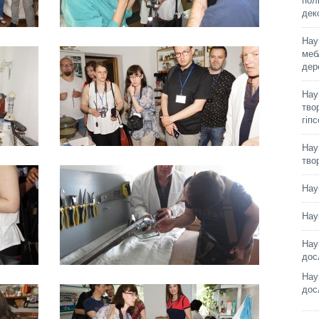
пол
дек
Нау
меб
дер
Нау
твор
гіп
Нау
тво
Нау
Нау
Нау
дос
Нау
дос