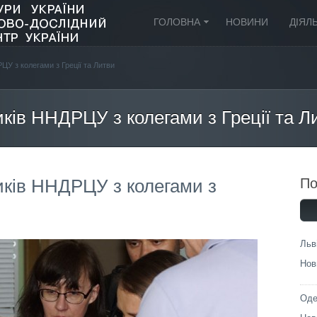
ГОЛОВНА
НОВИНИ
ДІЯЛ
РЦУ з колегами з Греції та Литви
иків ННДРЦУ з колегами з Греції та Л
ників ННДРЦУ з колегами з
П
Льв
Нов
Оде