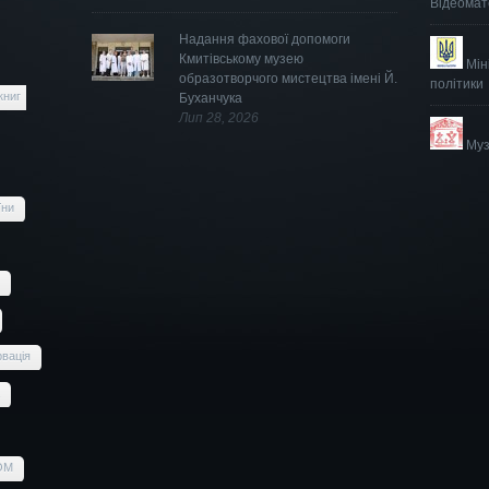
Відеомат
Надання фахової допомоги
Кмитівському музею
Мін
образотворчого мистецтва імені Й.
політики
книг
Буханчука
Лип 28, 2026
Муз
їни
вація
OM