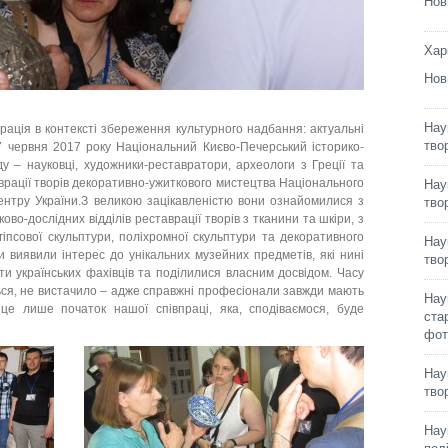
Нов
Хар
Нов
Нау
рація в контексті збереження культурного надбання: актуальні
тво
7 червня 2017 року Національний Києво-Печерський історико-
ду – науковці, художники-реставратори, археологи з Греції та
аврації творів декоративно-ужиткового мистецтва Національного
Нау
ентру України.
З великою зацікавленістю вони ознайомилися з
тво
во-дослідних відділів реставрації творів з тканини та шкіри, з
 гіпсової скульптури, поліхромної скульптури та декоративного
Нау
и виявили інтерес до унікальних музейних предметів, які нині
тво
ти українських фахівців та поділилися власним досвідом. Часу
ться, не вистачило – адже справжні професіонали завжди мають
Нау
це лише початок нашої співпраці, яка, сподіваємося, буде
ста
фот
Нау
тво
Нау