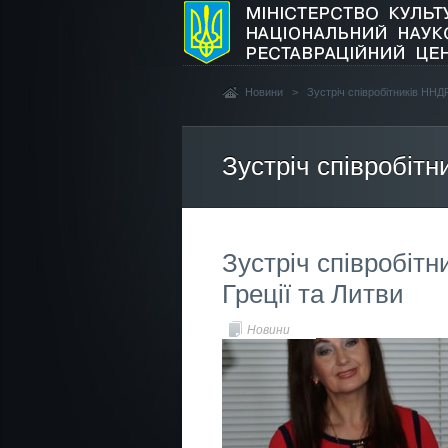
Новини
>
Зустріч співробітників ННД
Зустріч співробітн
Зустріч співробіт
Греції та Литви
Новини