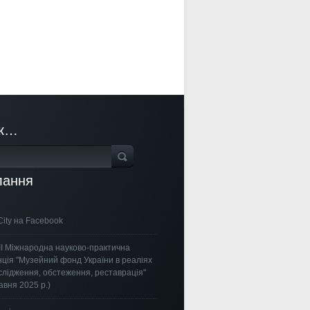
к…
лання
City на Facebook
ІІІ Міжнародна науково-практична
ція "Музейний фонд України в реаліях
ослідження, обстеження, реставрація"
авня 2025 р.)