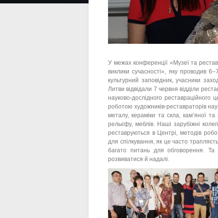
У межах конференції «Музеї та рестав
виклики сучасності», яку проводив 6–
культурний заповідник, учасники захо
Литви відвідали 7 червня відділи рест
науково-дослідного реставраційного ц
роботою художників-реставраторів науко
металу, кераміки та скла, кам’яної та
рельєфу, меблів. Наші зарубіжні колег
реставруються в Центрі, методів робо
для спілкування, як це часто трапляє
багато питань для обговорення. Та 
розвиватися й надалі.