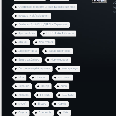
о
Обстеження фонду цінних та рідкісних книг
Б
Л
предмети зі Львівщини
Львівської філії ННДРЦУ в Тернополі
Крістіан Гемі
ННСБ НААН України
станок
Леонтович
Дрогобиччина
Тарас Шевченко
Битва за Дніпро
Чорноморськ
Виставка однієї картини
Консервація
Меч
Семінар
выставка
Украина
Центр
Киев
Україна
Пінзель
ICCROM
музей
Видео
Харків
Одеса
Атестація
Київ