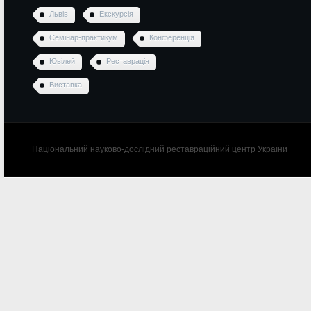
Львів
Екскурсія
Семінар-практикум
Конференція
Ювілей
Реставрація
Виставка
Національний науково-дослідний реставраційний центр України