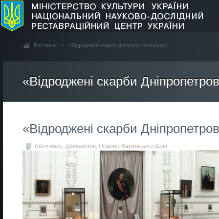
Виставки
>
«Відроджені скарби Дніпропетровщини»
«Відроджені скарби Дніпропетро
«Відроджені скарби Дніпропетро
Виставки
,
Діяльність
,
Новини Харківської філії