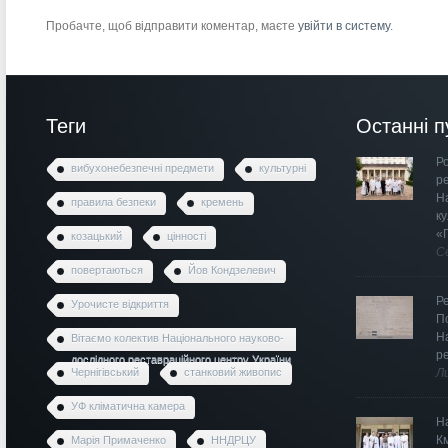
Пробачте, щоб відправити коментар, маєте
увійти в систему
.
Теги
Останні п
Ро
вибухонебезпечні предмети
культурні
р
Н
правила безпеки
кремень
к
«
козацький
цінності
С
повертаються
Йов Кондзелевич
Р
Урочисте відкриття
П
Н
Вітаємо колектив Національного науково-
р
дослідного реставраційного центру України
Чернігівський
станковий живопис
Л
УФ кліматична камера
Н
К
Марія Примаченко
ННДРЦУ