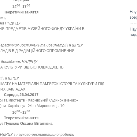
Перерва
00
00
14
–17
Нау
Теоретичні заняття
збе
ич,
ння ННДРЦУ
Я ПРЕДМЕТІВ МУЗЕЙНОГО ФОНДУ УКРАЇНИ В
Нау
вид
ографічних досліджень та дозиметрії ННДРЦУ
ЛАДІВ ВІД РАДІАЦІЙНОГО ОПРОМІНЕННЯ
их досліджень ННДРЦУ
 ТА КУЛЬТУРИ ВІД БІОПОШКОДЖЕНЬ
огії ННДРЦУ
МАТУ НА МАТЕРІАЛИ ПАМ’ЯТОК ІСТОРІЇ ТА КУЛЬТУРИ ПІД
НИХ ЗАКЛАДАХ
Середа, 26.04.2017
ки та мистецтв «Харківський будинок вчених»
), м. Харків, вул. Жон Мироносиць, 10
00
00
10
–13
Теоретичні заняття
вує
Пушкаш Оксана Віталіївна
НДРЦУ з науково-реставраційної роботи