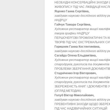
НЕОБХІДНІ КОНСЕРВАЦІЙНІ ЗАХОДИ
ЖИВОПИСУ ПІД ЧАС ЛІКВІДАЦІЇ НАС
Яценко Ганна Сергіївна,
завідувач науково-дослідного відділу 
ННДРЦУ
Гайчук Тамара Сергіївна,
Художник-реставратор вищої кваліфіка
творів графіки ННДРЦУ
ПЕРШОЧЕРГОВІ ПРОФІЛАКТИЧНІ ТА 
ТВОРІВ ПІД ЧАС ЕКСТРЕМАЛЬНИХ СИ
Горишняк Ганна Костянтинівна,
завідувач науково-дослідного відділу
Сагайда Олена Ельдвигівна,
Художник-реставратор вищої кваліфіка
стародруків, рукописів та документі
ПРОБЛЕМИ ЗБЕРІГАННЯ ДОКУМЕНТІВ
Стадніченко Ігор Вікторович,
Художник-реставратор вищої кваліфіка
стародруків, рукописів та документі
ЗБЕРЕЖЕНІСТЬ КНИГ І ДОКУМЕНТІВ 
(ОГЛЯД МЕТОДИК)
Голуб Віктор Миколайович,
завідувач науково-дослідного відділу
ПРЕВЕНТИВНІ ЗАХОДИ ЩОДО ЗБЕРЕЖ
ПІД ЧАС НАДЗВИЧАЙНИХ СИТУАЦІЙ