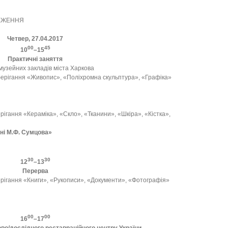
ЕЖЕННЯ
Четвер, 27.04.2017
00
45
10
–15
Практичні заняття
 музейних закладів міста Харкова
берігання «Живопис», «Поліхромна скульптура», «Графіка»
рігання «Кераміка», «Скло», «Тканини», «Шкіра», «Кістка»,
ені М.Ф. Сумцова»
30
30
12
–13
Перерва
ерігання «Книги», «Рукописи», «Документи», «Фотографія»
00
00
16
–17