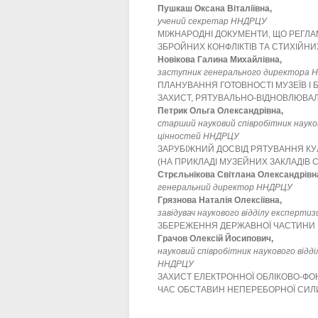
Пушкаш Оксана Віталіївна,
учений секретар ННДРЦУ
МІЖНАРОДНІ ДОКУМЕНТИ, ЩО РЕГЛА
ЗБРОЙНИХ КОНФЛІКТІВ ТА СТИХІЙНИ
Новікова Галина Михайлівна,
заступник генерального директора Н
ПЛАНУВАННЯ ГОТОВНОСТІ МУЗЕЇВ І 
ЗАХИСТ, РЯТУВАЛЬНО-ВІДНОВЛЮВАЛ
Петрик Ольга Олександрівна,
старший науковий співробітник науков
цінностей ННДРЦУ
ЗАРУБІЖНИЙ ДОСВІД РЯТУВАННЯ КУ
(НА ПРИКЛАДІ МУЗЕЙНИХ ЗАКЛАДІВ 
Стрєльнікова Світлана Олександрівн
генеральний директор ННДРЦУ
Грязнова Наталія Олексіївна,
завідувач наукового відділу експерти
ЗБЕРЕЖЕННЯ ДЕРЖАВНОЇ ЧАСТИНИ МУ
Грачов Олексій Йосипович,
науковий співробітник наукового відд
ННДРЦУ
ЗАХИСТ ЕЛЕКТРОННОЇ ОБЛІКОВО-ФОН
ЧАС ОБСТАВИН НЕПЕРЕБОРНОЇ СИЛ