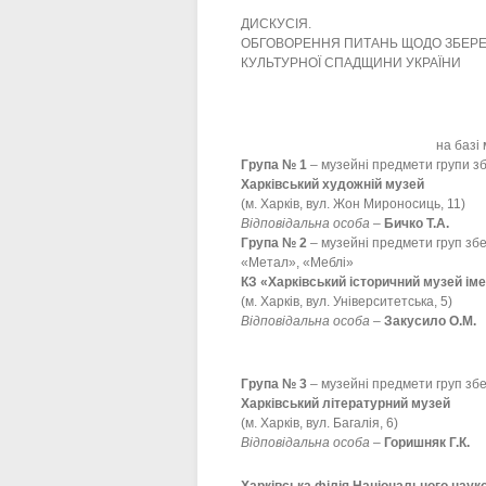
ДИСКУСІЯ.
ОБГОВОРЕННЯ ПИТАНЬ ЩОДО ЗБЕР
КУЛЬТУРНОЇ СПАДЩИНИ УКРАЇНИ
на базі
Група № 1
– музейні предмети групи з
Харківський художній музей
(м. Харків, вул. Жон Мироносиць, 11)
Відповідальна особа
–
Бичко Т.А.
Група № 2
– музейні предмети груп збе
«Метал», «Меблі»
КЗ «Харківський історичний музей ім
(м. Харків, вул. Університетська, 5)
Відповідальна особа
–
Закусило О.М.
Група № 3
– музейні предмети груп зб
Харківський літературний музей
(м. Харків, вул. Багалія, 6)
Відповідальна особа
–
Горишняк Г.К.