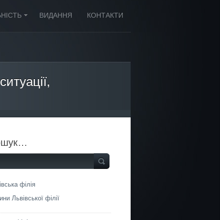
ЬНІСТЬ
ВИДАННЯ
КОНТАКТИ
ситуації,
ошук…
івська філія
ини Львівської філії