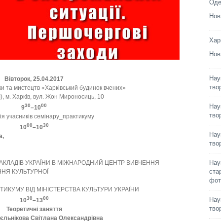
Оде
Нов
Хар
Нов
Нау
Вівторок, 25.04.2017
тво
ки та мистецтв «Харківський будинок вчених»
), м. Харків, вул. Жон Мироносиць, 10
30
00
Нау
9
–10
тво
ія учасників семінару_практикуму
00
30
10
–10
Нау
а,
тво
Нау
АКЛАДІВ УКРАЇНИ В МІЖНАРОДНИЙ ЦЕНТР ВИВЧЕННЯ
ста
ННЯ КУЛЬТУРНОЇ
фот
ТИКУМУ ВІД МІНІСТЕРСТВА КУЛЬТУРИ УКРАЇНИ
30
00
Нау
10
–13
тво
Теоретичні заняття
єльнікова Світлана Олександрівна