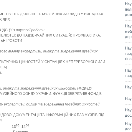
Нау
пол
МЕНТУЮТЬ ДІЯЛЬНІСТЬ МУЗЕЙНИХ ЗАКЛАДІВ У ВИПАДКАХ
дек
Х ЛИХ
Нау
НДРЦУ з наукової роботи
меб
БІБЛІОТЕК ДО НАДЗВИЧАЙНИХ СИТУАЦІЙ: ПРОФІЛАКТИКА,
дер
ЬНІ РОБОТИ
Нау
ого відділу експертизи, обліку та збереження музейних
твор
гіп
ЛЬТУРНИХ ЦІННОСТЕЙ У СИТУАЦІЯХ НЕПЕРЕБОРНОЇ СИЛИ
США)
Нау
а,
тво
Нау
зи, обліку та збереження музейних цінностей ННДРЦУ
ЗЕЙНОГО ФОНДУ УКРАЇНИ. ФУНКЦІЇ ЗБЕРІГАЧІВ ФОНДІВ
Нау
ілу експертизи, обліку та збереження музейних цінностей
Нау
ДОВОЇ ДОКУМЕНТАЦІЇ ТА ІНФОРМАЦІЙНИХ БАЗ МУЗЕЇВ ПІД
дос
И
Нау
00
00
13
–14
дос