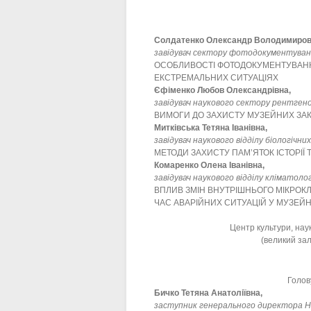
Солдатенко Олександр Володимиров
завідувач сектору фотодокументува
ОСОБЛИВОСТІ ФОТОДОКУМЕНТУВАНН
ЕКСТРЕМАЛЬНИХ СИТУАЦІЯХ
Єфіменко Любов Олександрівна,
завідувач наукового сектору рентген
ВИМОГИ ДО ЗАХИСТУ МУЗЕЙНИХ ЗАК
Митківська Тетяна Іванівна,
завідувач наукового відділу біологічн
МЕТОДИ ЗАХИСТУ ПАМ’ЯТОК ІСТОРІЇ
Комаренко Олена Іванівна,
завідувач наукового відділу кліматол
ВПЛИВ ЗМІН ВНУТРІШНЬОГО МІКРОКЛІ
ЧАС АВАРІЙНИХ СИТУАЦІЙ У МУЗЕЙ
Центр культури, нау
(великий зал
Голо
Бичко Тетяна Анатоліївна,
заступник генерального директора Н