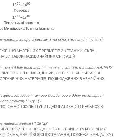
00
00
13
–14
Перерва
00
00
14
–17
Теоретичні заняття
ує
Митківська Тетяна Іванівна
еставрації творів з кераміки та скла, кам’яної та гіпсової
ЕЖЕННЯ МУЗЕЙНИХ ПРЕДМЕТІВ З КЕРАМІКИ, СКЛА,
И НА ВИПАДОК НАДЗВИЧАЙНИХ СИТУАЦІЙ
ного відділу реставрації творів з тканини та шкіри ННДРЦУ
МЕТІВ З ТЕКСТИЛЮ, ШКІРИ, КІСТКИ. ПЕРШОЧЕРГОВІ
 ОРГАНІЧНИХ МАТЕРІАЛІВ, ПОШКОДЖЕНИХ В АВАРІЙНИХ
ційної категорії науково-дослідного відділу реставрації
ивного рельєфу ННДРЦУ
ІХРОМНОЇ СКУЛЬПТУРИ І ДЕКОРАТИВНОГО РЕЛЬЄФУ В
 реставрації меблів ННДРЦУ
 ЗІ ЗБЕРЕЖЕННЯ ПРЕДМЕТІВ З ДЕРЕВИНИ ТА МУЗЕЙНИХ
 (ПОВІНЬ, АВАРІЇ ВОДОПОСТАЧАННЯ, ПОЖЕЖА, ВАНДАЛІЗМ)