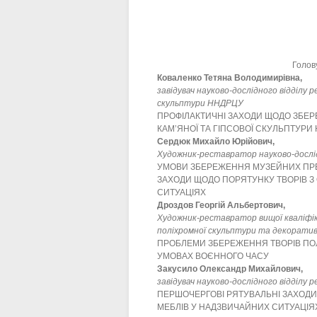
Голов
Коваленко Тетяна Володимирівна,
завідувач науково-дослідного відділу р
скульптури ННДРЦУ
ПРОФІЛАКТИЧНІ ЗАХОДИ ЩОДО ЗБЕР
КАМ’ЯНОЇ ТА ГІПСОВОЇ СКУЛЬПТУР
Сердюк Михайло Юрійович,
Художник-реставратор науково-дослід
УМОВИ ЗБЕРЕЖЕННЯ МУЗЕЙНИХ ПРЕД
ЗАХОДИ ЩОДО ПОРЯТУНКУ ТВОРІВ З
СИТУАЦІЯХ
Дроздов Георгій Альбертович,
Художник-реставратор вищої кваліфіка
поліхромної скульптури та декорат
ПРОБЛЕМИ ЗБЕРЕЖЕННЯ ТВОРІВ ПОЛ
УМОВАХ ВОЄННОГО ЧАСУ
Закусило Олександр Михайлович,
завідувач науково-дослідного відділу
ПЕРШОЧЕРГОВІ РЯТУВАЛЬНІ ЗАХОДИ
МЕБЛІВ У НАДЗВИЧАЙНИХ СИТУАЦІЯХ