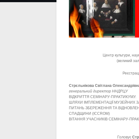
Центр культури, нау
(великий зал
Реєстрац
Стрєльнікова Світлана Олександрівн
генеральний директор ННДРЦУ
ВІДКРИТТЯ СЕМІНАРУ-ПРАКТИКУМУ.
ШЛЯХИ ІМПЛЕМЕНТАЦІЇ МУЗЕЙНИХ З
ПИТАНЬ ЗБЕРЕЖЕННЯ ТА ВІДНОВЛЕ
СПАДЩИНИ (ICCROM)
ВІТАННЯ УЧАСНИКІВ СЕМІНАРУ-ПРАК
Головує
Стр