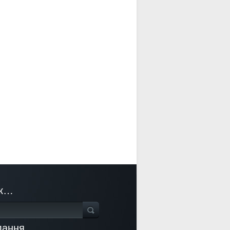
к…
лання