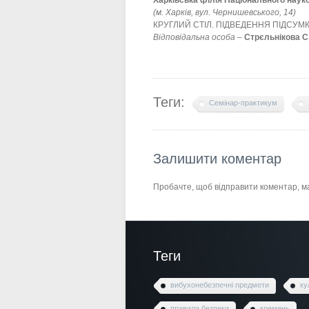
Харківська філія Національного наук
(м. Харків, вул. Чернишевського, 14)
КРУГЛИЙ СТІЛ. ПІДВЕДЕННЯ ПІДСУМ
Відповідальна особа
–
Стрєльнікова С
Теги:
Семінар-практикум
Залишити коментар
Пробачте, щоб відправити коментар, 
Теги
вибухонебезпечні предмети
ку
правила безпеки
кремень