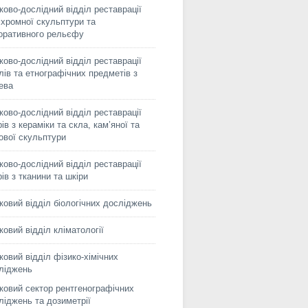
ково-дослідний відділ реставрації
іхромної скульптури та
оративного рельєфу
ково-дослідний відділ реставрації
лів та етнографічних предметів з
ева
ково-дослідний відділ реставрації
ів з кераміки та скла, кам’яної та
сової скульптури
ково-дослідний відділ реставрації
рів з тканини та шкіри
ковий відділ біологічних досліджень
ковий відділ кліматології
ковий відділ фізико-хімічних
ліджень
ковий сектор рентгенографічних
ліджень та дозиметрії