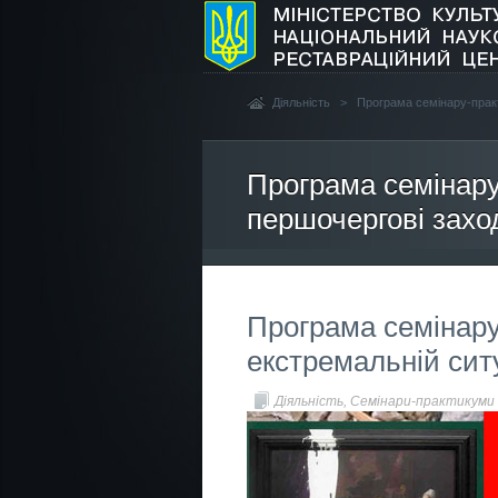
Діяльність
>
Програма семінару-практ
Програма семінару
першочергові захо
Програма семінару
екстремальній ситу
Діяльність
,
Семінари-практикуми