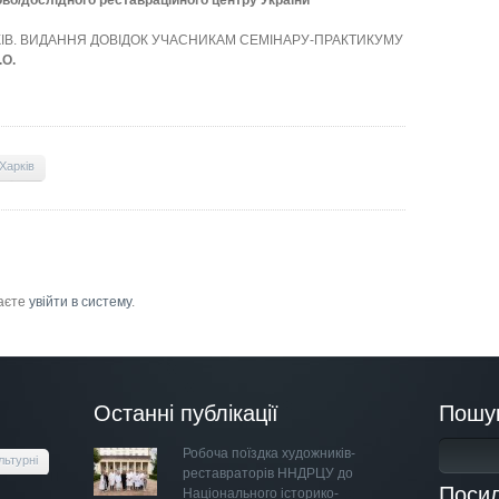
ово/дослідного реставраційного центру України
КІВ. ВИДАННЯ ДОВІДОК УЧАСНИКАМ СЕМІНАРУ-ПРАКТИКУМУ
.О.
Харків
маєте
увійти в систему
.
Останні публікації
Пошу
Робоча поїздка художників-
льтурні
реставраторів ННДРЦУ до
Поси
Національного історико-