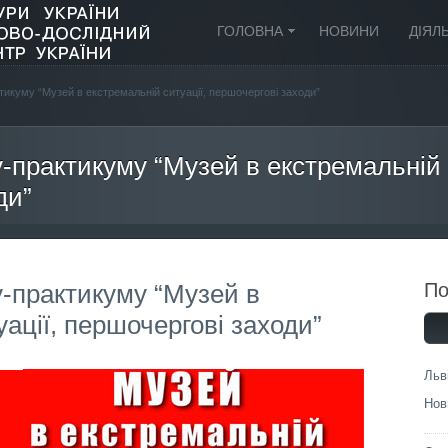
ГОЛОВНА
НОВИНИ
ДІЯЛ
икуму “Музей в екстремальній ситуації, першочергові заходи”
-практикуму “Музей в екстремальній 
ди”
-практикуму “Музей в
П
ації, першочергові заходи”
Льв
Нов