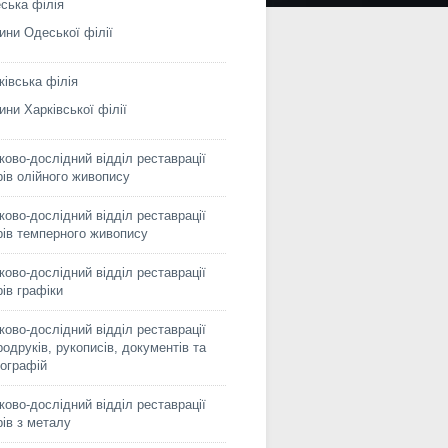
ська філія
ини Одеської філії
ківська філія
ини Харківської філії
ково-дослідний відділ реставрації
рів олійного живопису
ково-дослідний відділ реставрації
рів темперного живопису
ково-дослідний відділ реставрації
рів графіки
ково-дослідний відділ реставрації
родруків, рукописів, документів та
ографій
ково-дослідний відділ реставрації
рів з металу