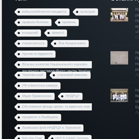
Ро
вибухонебезпечні предмети
культурні
р
Н
правила безпеки
кремень
к
«
козацький
цінності
С
повертаються
Йов Кондзелевич
Р
Урочисте відкриття
П
Н
Вітаємо колектив Національного науково-
р
дослідного реставраційного центру України
Чернігівський
станковий живопис
Л
УФ кліматична камера
Н
К
Марія Примаченко
ННДРЦУ
о
Обстеження фонду цінних та рідкісних книг
Б
Л
предмети зі Львівщини
Львівської філії ННДРЦУ в Тернополі
Крістіан Гемі
ННСБ НААН України