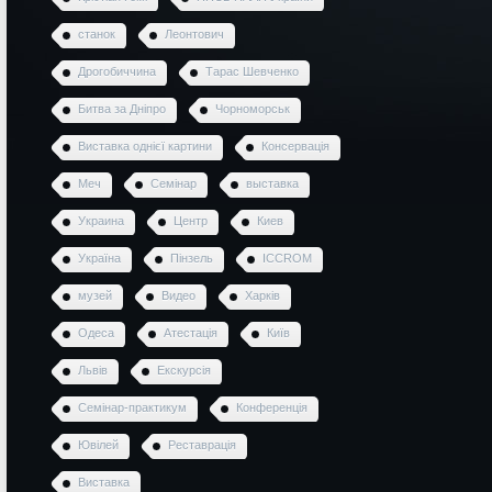
станок
Леонтович
Дрогобиччина
Тарас Шевченко
Битва за Дніпро
Чорноморськ
Виставка однієї картини
Консервація
Меч
Семінар
выставка
Украина
Центр
Киев
Україна
Пінзель
ICCROM
музей
Видео
Харків
Одеса
Атестація
Київ
Львів
Екскурсія
Семінар-практикум
Конференція
Ювілей
Реставрація
Виставка