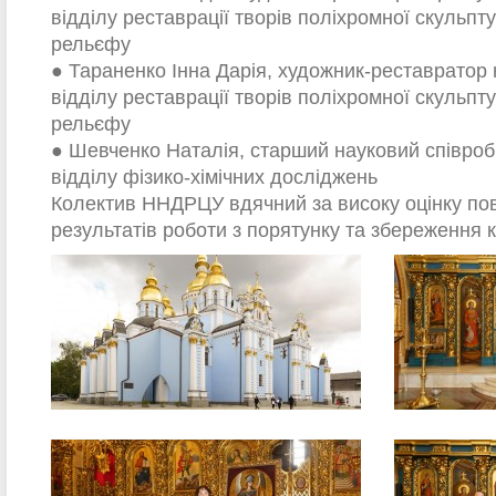
відділу реставрації творів поліхромної скульпт
рельєфу
● Тараненко Інна Дарія, художник-реставратор
відділу реставрації творів поліхромної скульпт
рельєфу
● Шевченко Наталія, старший науковий співроб
відділу фізико-хімічних досліджень
Колектив ННДРЦУ вдячний за високу оцінку пов
результатів роботи з порятунку та збереження 