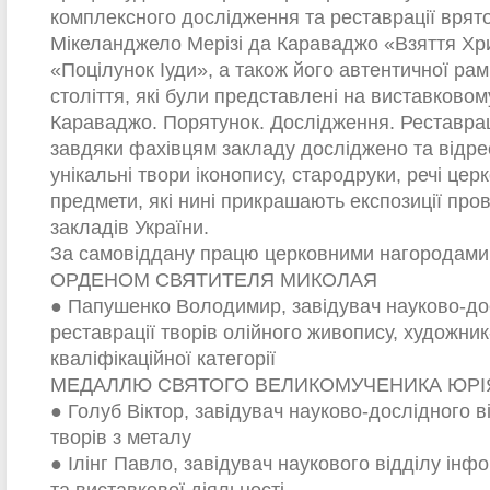
комплексного дослідження та реставрації врят
Мікеланджело Мерізі да Караваджо «Взяття Хри
«Поцілунок Іуди», а також його автентичної ра
століття, які були представлені на виставковому
Караваджо. Порятунок. Дослідження. Реставраці
завдяки фахівцям закладу досліджено та відре
унікальні твори іконопису, стародруки, речі цер
предмети, які нині прикрашають експозиції про
закладів України.
За самовіддану працю церковними нагородами 
ОРДЕНОМ СВЯТИТЕЛЯ МИКОЛАЯ
● Папушенко Володимир, завідувач науково-дос
реставрації творів олійного живопису, художни
кваліфікаційної категорії
МЕДАЛЛЮ СВЯТОГО ВЕЛИКОМУЧЕНИКА ЮР
● Голуб Віктор, завідувач науково-дослідного в
творів з металу
● Ілінг Павло, завідувач наукового відділу ін