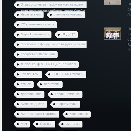
Н
Вітаємо колектив Національного науково-
р
дослідного реставраційного центру України
Чернігівський
станковий живопис
Л
УФ кліматична камера
Н
К
Марія Примаченко
ННДРЦУ
о
Обстеження фонду цінних та рідкісних книг
Б
Л
предмети зі Львівщини
Львівської філії ННДРЦУ в Тернополі
Крістіан Гемі
ННСБ НААН України
станок
Леонтович
Дрогобиччина
Тарас Шевченко
Битва за Дніпро
Чорноморськ
Виставка однієї картини
Консервація
Меч
Семінар
выставка