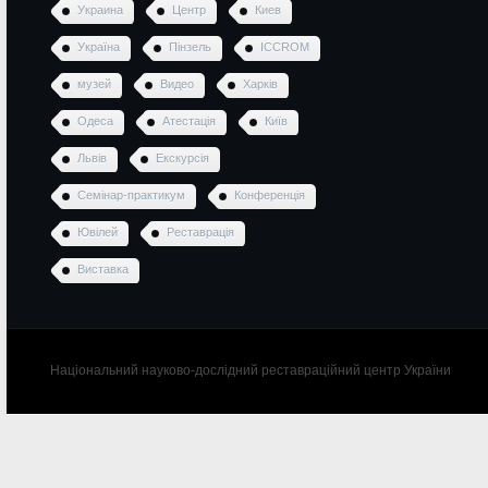
Украина
Центр
Киев
Україна
Пінзель
ICCROM
музей
Видео
Харків
Одеса
Атестація
Київ
Львів
Екскурсія
Семінар-практикум
Конференція
Ювілей
Реставрація
Виставка
Національний науково-дослідний реставраційний центр України