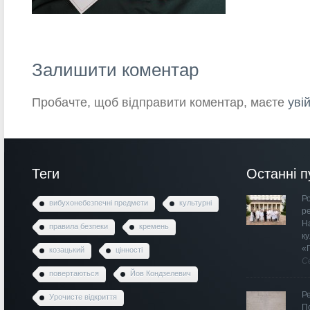
Залишити коментар
Пробачте, щоб відправити коментар, маєте
уві
Теги
Останні п
Ро
вибухонебезпечні предмети
культурні
р
Н
правила безпеки
кремень
к
«
козацький
цінності
С
повертаються
Йов Кондзелевич
Р
Урочисте відкриття
П