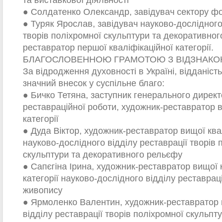
та виставкової діяльності
● Солдатенко Олександр, завідувач сектору ф
● Туряк Ярослав, завідувач науково-дослідного
творів поліхромної скульптури та декоративног
реставратор першої кваліфікаційної категорії.
БЛАГОСЛОВЕННОЮ ГРАМОТОЮ З ВІДЗНАК
За відродження духовності в Україні, відданіст
значний внесок у суспільне благо:
● Бичко Тетяна, заступник генерального директ
реставраційної роботи, художник-реставратор в
категорії
● Дуда Віктор, художник-реставратор вищої квал
науково-дослідного відділу реставрації творів 
скульптури та декоративного рельєфу
● Сапєгіна Ірина, художник-реставратор вищої 
категорії науково-дослідного відділу реставраці
живопису
● Ярмоленко Валентин, художник-реставратор 
відділу реставрації творів поліхромної скульпт