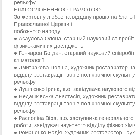
рельєфу
БЛАГОСЛОВЕННОЮ ГРАМОТОЮ
За жертовну любов та віддану працю на благо 
Православної Церкви і
побожного народу:
● Асаулова Олена, старший науковий співробіт
фізико-хімічних досліджень
● Гончаров Богдан, старший науковий співробіт
кліматології
● Дмитракова Поліна, художник-реставратор н
відділу реставрації творів поліхромної скульпт
рельєфу
● Лушпієнко Ірина, в.о. завідувача наукового ві
● Недашківська Анастасія, художник-реставрат
відділу реставрації творів поліхромної скульпт
рельєфу
● Распопіна Віра, в.о. заступника генерального
роботи, завідувач наукового відділу фізико-хім
● Романенко Надія, художник-реставратор нау