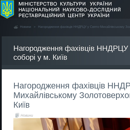
Новини
>
Нагородження фахівців ННДРЦУ у Свято-Михайлівському Золо
Нагородження фахівців ННДРЦУ 
соборі у м. Київ
Нагородження фахівців ННДР
Михайлівському Золотоверхом
Київ
Новини