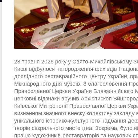
28 травня 2026 року у Свято-Михайлівському З
Києві відбулося нагородження фахівців Націон
дослідного реставраційного центру України, пр
Міжнародного дня музеїв. З благословення Пр
Православної Церкви України Блаженнійшого 
церковні відзнаки вручив Архієпископ Вишгород
Київської Митрополії Православної Церкви Укра
визнанням значного внеску колективу закладу 
унікального історико-культурного надбання де
творів сакрального мистецтва. Зокрема, було в
працю художників-реставраторів та наукових спі