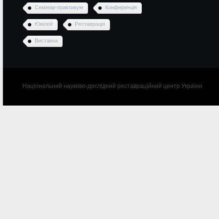
Семінар-практикум
Конференція
Ювілей
Реставрація
Виставка
Національний науково-дослідний реставраційний центр України