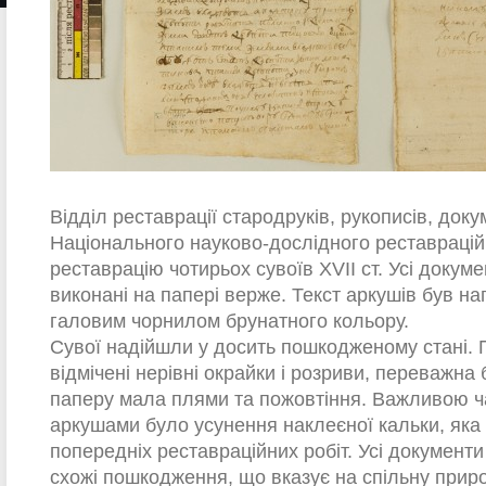
Відділ реставрації стародруків, рукописів, док
Національного науково-дослідного реставраці
реставрацію чотирьох сувоїв XVII ст. Усі докуме
виконані на папері верже. Текст аркушів був на
галовим чорнилом брунатного кольору.
Сувої надійшли у досить пошкодженому стані. 
відмічені нерівні окрайки і розриви, переважна 
паперу мала плями та пожовтіння. Важливою ч
аркушами було усунення наклеєної кальки, яка 
попередніх реставраційних робіт. Усі документ
схожі пошкодження, що вказує на спільну приро