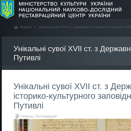
Новини
>
Унікальні сувої XVII ст. з Державного історико-культурного зап
Унікальні сувої XVII ст. з Держав
Путивлі
Унікальні сувої XVII ст. з Дер
історико-культурного заповідн
Путивлі
Новини
,
Реставрація