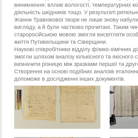
виникнення: вплив вологості, температурних ко
діяльність шкідників тощо. У результаті ретельн
Жанни Травнікової твори не лише знову набули
вигляду, а й були частково прочитані. Таким чи
староросійською мовою змогли висвітлити особ
життя Путивельщини та Сіверщини.
Наукові співробітники відділу фізико-хімічних
змогли шляхом аналізу кількісного та якісного 
визначити різницю між зразками першої та друго
Створення на основі подібних аналізів еталон
допоможе в дослідженні інших документів.