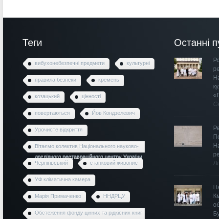
Теги
Останні п
Ро
вибухонебезпечні предмети
культурні
р
Н
правила безпеки
кремень
к
«
козацький
цінності
С
повертаються
Йов Кондзелевич
Р
Урочисте відкриття
П
Н
Вітаємо колектив Національного науково-
р
дослідного реставраційного центру України
Чернігівський
станковий живопис
Л
УФ кліматична камера
Н
К
Марія Примаченко
ННДРЦУ
о
Обстеження фонду цінних та рідкісних книг
Б