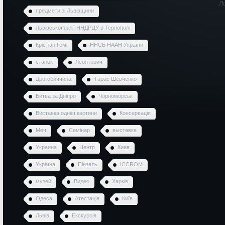
Л
предмети зі Львівщини
Львівської філії ННДРЦУ в Тернополі
Крістіан Гемі
ННСБ НААН України
станок
Леонтович
Дрогобиччина
Тарас Шевченко
Битва за Дніпро
Чорноморськ
Виставка однієї картини
Консервація
Меч
Семінар
выставка
Украина
Центр
Киев
Україна
Пінзель
ICCROM
музей
Видео
Харків
Одеса
Атестація
Київ
Львів
Екскурсія