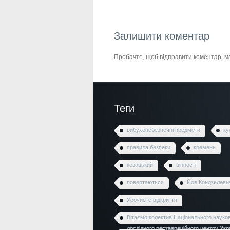
Залишити коментар
Пробачте, щоб відправити коментар, 
Теги
вибухонебезпечні предмети
ку
правила безпеки
кремень
козацький
цінності
повертаються
Йов Кондзелеви
Урочисте відкриття
Вітаємо колектив Національного науко
дослідного реставраційного центру Укр