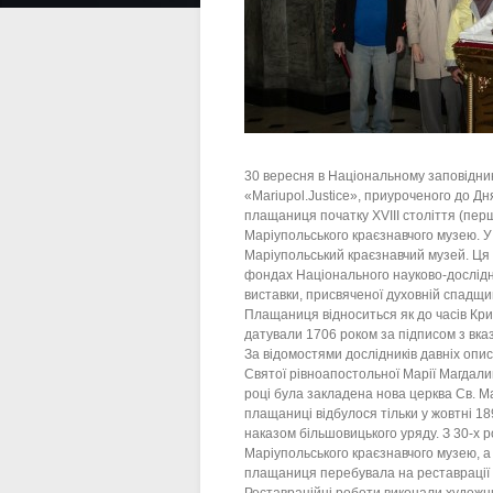
30 вересня в Національному заповідни
«Mariupol.Justice», приуроченого до Д
плащаниця початку XVIII століття (перш
Маріупольського краєзнавчого музею. У 
Маріупольський краєзнавчий музей. Ця 
фондах Національного науково-дослідно
виставки, присвяченої духовній спадщи
Плащаниця відноситься як до часів Кримс
датували 1706 роком за підписом з вказ
За відомостями дослідників давніх описі
Святої рівноапостольної Марії Магдалин
році була закладена нова церква Св. Ма
плащаниці відбулося тільки у жовтні 18
наказом більшовицького уряду. З 30-х 
Маріупольського краєзнавчого музею, а
плащаниця перебувала на реставрації в