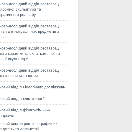
ково-дослідний відділ реставрації
іхромної скульптури та
оративного рельєфу
ково-дослідний відділ реставрації
лів та етнографічних предметів з
ева
ково-дослідний відділ реставрації
ів з кераміки та скла, кам’яної та
сової скульптури
ково-дослідний відділ реставрації
рів з тканини та шкіри
ковий відділ біологічних досліджень
ковий відділ кліматології
ковий відділ фізико-хімічних
ліджень
ковий сектор рентгенографічних
ліджень та дозиметрії