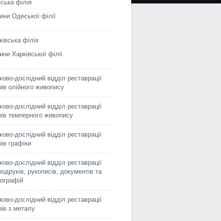
ська філія
ини Одеської філії
ківська філія
ини Харківської філії
ково-дослідний відділ реставрації
рів олійного живопису
ково-дослідний відділ реставрації
рів темперного живопису
ково-дослідний відділ реставрації
рів графіки
ково-дослідний відділ реставрації
родруків, рукописів, документів та
ографій
ково-дослідний відділ реставрації
рів з металу