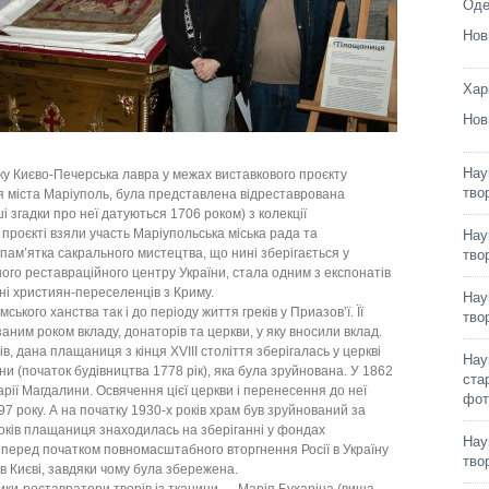
Оде
Нов
Хар
Нов
Нау
ку Києво-Печерська лавра у межах виставкового проєкту
тво
ня міста Маріуполь, була представлена відреставрована
і згадки про неї датуються 1706 роком) з колекції
проєкті взяли участь Маріупольська міська рада та
Нау
пам’ятка сакрального мистецтва, що нині зберігається у
тво
го реставраційного центру України, стала одним з експонатів
ні християн-переселенців з Криму.
Нау
ького ханства так і до періоду життя греків у Приазов’ї. Її
тво
аним роком вкладу, донаторів та церкви, у яку вносили вклад.
в, дана плащаниця з кінця XVIII століття зберігалась у церкві
Нау
и (початок будівництва 1778 рік), яка була зруйнована. У 1862
ста
рії Магдалини. Освячення цієї церкви і перенесення до неї
фот
97 року. А на початку 1930-х років храм був зруйнований за
років плащаниця знаходилась на зберіганні у фондах
Нау
 перед початком повномасштабного вторгнення Росії в Україну
тво
 Києві, завдяки чому була збережена.