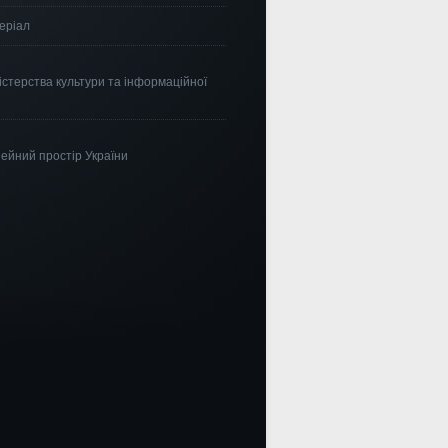
еріал
істерства культури та інформаційної
ейний простір України