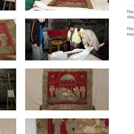
Нау
збе
Нау
вид