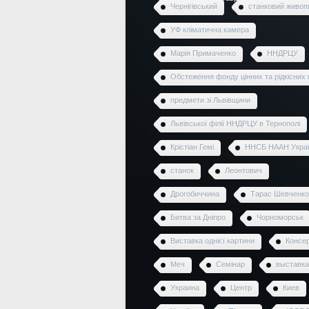
Чернігівський
станковий живоп
УФ кліматична камера
Марія Примаченко
ННДРЦУ
Обстеження фонду цінних та рідкісних 
предмети зі Львівщини
Львівської філії ННДРЦУ в Тернополі
Крістіан Гемі
ННСБ НААН Укра
станок
Леонтович
Дрогобиччина
Тарас Шевченко
Битва за Дніпро
Чорноморськ
Виставка однієї картини
Консер
Меч
Семінар
выставка
Украина
Центр
Киев