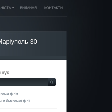
ЬНІСТЬ
ВИДАННЯ
КОНТАКТИ
Маріуполь 30
ошук…
івська філія
ини Львівської філії