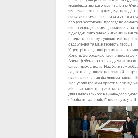
Реставраційні роботи виконали художн
кваліфікаційна категорія) та Ірина Єлісє
збереженості плащаниці був незадовіль
воску, деформації, розриви й утрати тк
процесі реставрації проведено демонт
виправлено деформації тканини й ниток 
підкладки, закріплено нитки вишивки та
предмета з шовку, сухозлотиці, парчі, п
оздоблення та майстерність творців.
У центрі плащаниці розташована компо
Христа, Богородицю, що припадає до н
Аримафейського та Никодима, а також 
фігури двох ангелів. Над Христом зобра
З цією плащаницею пов’язаний і шкіря
відреставрований фахівцями нашого Цен
Маріуполя греками-християнами під час 
зберігся напис грецькою мовою).
Для Національного науково-дослідного 
оберігати такі реліквії, що несуть у соб