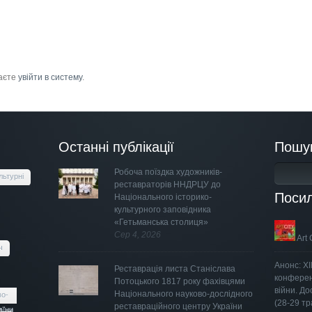
маєте
увійти в систему
.
Останні публікації
Пошу
Робоча поїздка художників-
льтурні
реставраторів ННДРЦУ до
Поси
Національного історико-
культурного заповідника
«Гетьманська столиця»
Сер 4, 2026
Art 
ч
Анонс: Х
Реставрація листа Станіслава
конферен
Потоцького 1817 року фахівцями
війни. Д
Національного науково-дослідного
во-
(28-29 тр
реставраційного центру України
аїни