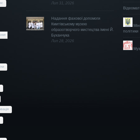
ис
Лип 31, 2026
Відеомат
Надання фахової допомоги
Кмитівському музею
Мін
образотворчого мистецтва імені Й.
політики
книг
Буханчука
Лип 28, 2026
Муз
їни
вація