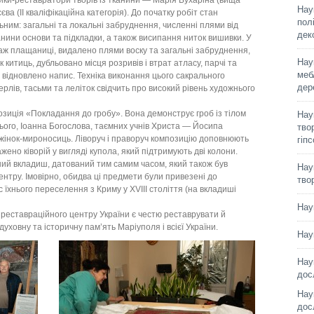
ики-реставратори творів із тканини — Марія Бухаріна (вища
Нау
єва (ІІ кваліфікаційна категорія). До початку робіт стан
пол
ним: загальні та локальні забруднення, численні плями від
дек
анини основи та підкладки, а також висипання ниток вишивки. У
аж плащаниці, видалено плями воску та загальні забруднення,
Нау
китиць, дубльовано місця розривів і втрат атласу, парчі та
меб
 відновлено напис. Техніка виконання цього сакрального
дер
ерлів, тасьми та леліток свідчить про високий рівень художнього
зиція «Покладання до гробу». Вона демонструє гроб із тілом
Нау
ього, Іоанна Богослова, таємних учнів Христа — Йосипа
твор
жінок-мироносиць. Ліворуч і праворуч композицію доповнюють
гіп
жено ківорій у вигляді купола, який підтримують дві колони.
ний вкладиш, датований тим самим часом, який також був
Нау
тру. Імовірно, обидва ці предмети були привезені до
тво
їхнього переселення з Криму у XVIII століття (на вкладиші
Нау
реставраційного центру України є честю реставрувати й
і духовну та історичну пам’ять Маріуполя і всієї України.
Нау
Нау
дос
Нау
дос