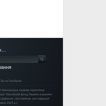
к…
лання
City на Facebook
ІІІ Міжнародна науково-практична
ція "Музейний фонд України в реаліях
ослідження, обстеження, реставрація"
авня 2025 р.)