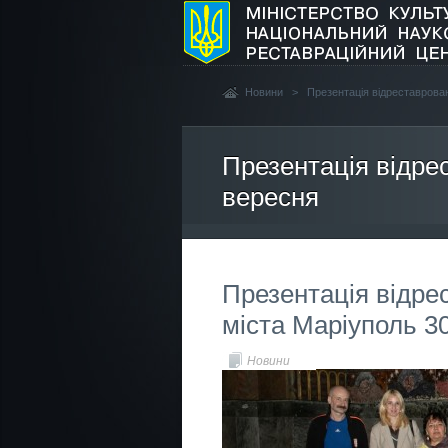
Новини
>
Презентація відреставрова
Презентація відре
вересня
Презентація відре
міста Маріуполь 3
Новини