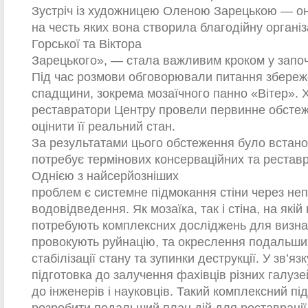
Зустріч із художницею Оленою Зарецькою — он
на честь яких вона створила благодійну орган
Горської та Віктора
Зарецького», — стала важливим кроком у започа
Під час розмови обговорювали питання збере
спадщини, зокрема мозаїчного панно «Вітер». 
реставратори Центру провели первинне обстеж
оцінити її реальний стан.
За результатами цього обстеження було встано
потребує термінових консерваційних та реставр
Однією з найсерйозніших
проблем є системне підмокання стіни через не
водовідведення. Як мозаїка, так і стіна, на якій
потребують комплексних досліджень для визна
провокують руйнацію, та окреслення подальши
стабілізації стану та зупинки деструкції. У зв’яз
підготовка до залучення фахівців різних галуз
до інженерів і науковців. Такий комплексний пі