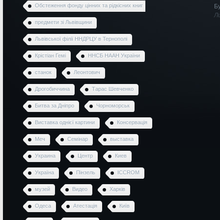
Обстеження фонду цінних та рідкісних книг
Б
Л
предмети зі Львівщини
Львівської філії ННДРЦУ в Тернополі
Крістіан Гемі
ННСБ НААН України
станок
Леонтович
Дрогобиччина
Тарас Шевченко
Битва за Дніпро
Чорноморськ
Виставка однієї картини
Консервація
Меч
Семінар
выставка
Украина
Центр
Киев
Україна
Пінзель
ICCROM
музей
Видео
Харків
Одеса
Атестація
Київ