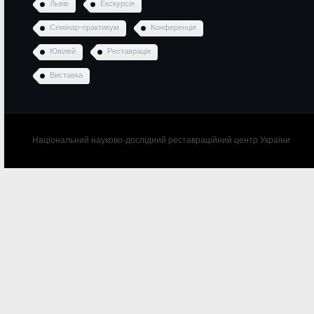
Львів
Екскурсія
Семінар-практикум
Конференція
Ювілей
Реставрація
Виставка
Національний науково-дослідний реставраційний центр України