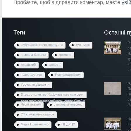
Пробачте, щоб відправити коментар, маєте
уві
Теги
Останні п
Ро
вибухонебезпечні предмети
культурні
р
Н
правила безпеки
кремень
к
«
козацький
цінності
С
повертаються
Йов Кондзелевич
Р
Урочисте відкриття
П
Н
Вітаємо колектив Національного науково-
р
дослідного реставраційного центру України
Чернігівський
станковий живопис
Л
УФ кліматична камера
Н
К
Марія Примаченко
ННДРЦУ
о