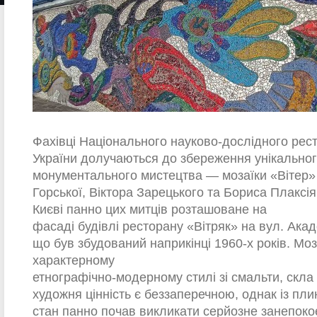
Фахівці Національного науково-дослідного рес
України долучаються до збереження унікальног
монументального мистецтва — мозаїки «Вітер»
Горської, Віктора Зарецького та Бориса Плаксі
Києві панно цих митців розташоване на
фасаді будівлі ресторану «Вітряк» на вул. Акад
що був збудований наприкінці 1960-х років. Моз
характерному
етнографічно-модерному стилі зі смальти, скла т
художня цінність є беззаперечною, однак із пл
стан панно почав викликати серйозне занепоко