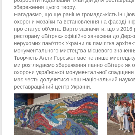
розробити подальший план дій для реставрації
збереження цього твору.
Нагадаємо, що ще раніше громадськість ініцію
охорони мозаїки та встановлення на фасаді ін
про статус об’єкта. Варто зазначити, що з 2016 
ресторану «Вітряк» офіційно занесена до Держ
нерухомих пам’яток України як пам’ятка архітек
монументального мистецтва місцевого значенн
Творчість Алли Горської має не лише мистецьку, 
ми розглядаємо збереження панно «Вітер» як од
охорони української монументальної спадщини Х
має честь долучитися наш Національний науко
реставраційний центр України.