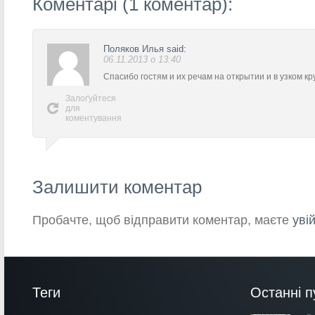
Коментарі (1 коментар):
Поляков Илья
said:
06.11.2013 о 13:40
Спасибо гостям и их речам на открытии и в узком кр
Залоґуйтеся
для
коментування
Залишити коментар
Пробачте, щоб відправити коментар, маєте
уві
Теги
Останні п