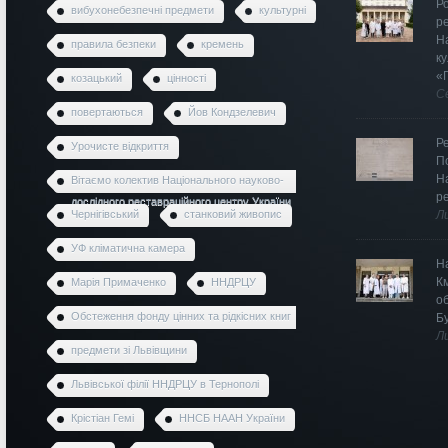
Ро
вибухонебезпечні предмети
культурні
р
Н
правила безпеки
кремень
к
«
козацький
цінності
С
повертаються
Йов Кондзелевич
Р
Урочисте відкриття
П
Н
Вітаємо колектив Національного науково-
р
дослідного реставраційного центру України
Чернігівський
станковий живопис
Л
УФ кліматична камера
Н
К
Марія Примаченко
ННДРЦУ
о
Обстеження фонду цінних та рідкісних книг
Б
Л
предмети зі Львівщини
Львівської філії ННДРЦУ в Тернополі
Крістіан Гемі
ННСБ НААН України