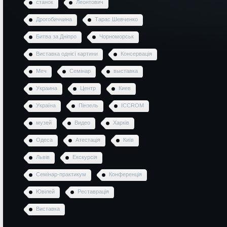
станок
Леонтович
Дрогобиччина
Тарас Шевченко
Битва за Дніпро
Чорноморськ
Виставка однієї картини
Консервація
Меч
Семінар
выставка
Украина
Центр
Киев
Україна
Пінзель
ICCROM
музей
Видео
Харків
Одеса
Атестація
Київ
Львів
Екскурсія
Семінар-практикум
Конференція
Ювілей
Реставрація
Виставка