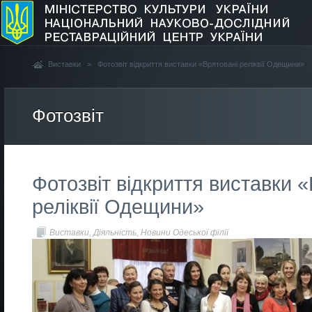
Виставки
>
Фотозвіт відкриття виставки «Врятовані реліквії Одещини»
Фотозвіт
Фотозвіт відкриття виставки 
реліквії Одещини»
Виставки
,
Діяльність
,
Новини Одеської філії