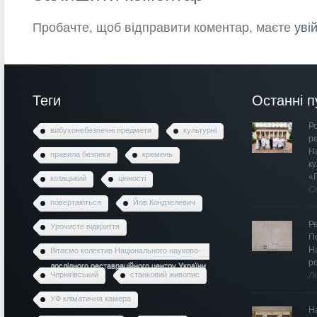
Пробачте, щоб відправити коментар, маєте
уві
Теги
Останні п
Ро
вибухонебезпечні предмети
культурні
р
Н
правила безпеки
кремень
к
«
козацький
цінності
С
повертаються
Йов Кондзелевич
Р
Урочисте відкриття
П
Н
Вітаємо колектив Національного науково-
р
дослідного реставраційного центру України
Чернігівський
станковий живопис
Л
УФ кліматична камера
Н