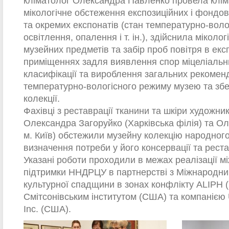
кліматолог Олександра Павленко провела клім
мікологічне обстеження експозиційних і фондо
та окремих експонатів (стан температурно-вол
освітлення, опалення і т. ін.), здійснила міколо
музейних предметів та забір проб повітря в ек
приміщеннях задля виявлення спор міцеліальних
класифікації та вироблення загальних рекомен
температурно-вологісного режиму музею та зб
колекції.
Фахівці з реставрації тканини та шкіри художн
Олександра Загоруйко (Харківська філія) та О
м. Київ) обстежили музейну колекцію народног
визначення потреби у його консервації та реста
Указані роботи проходили в межах реалізації м
підтримки ННДРЦУ в партнерстві з Міжнародним
культурної спадщини в зонах конфлікту ALIPH 
Смітсонівським інститутом (США) та компанією
Inc. (США).