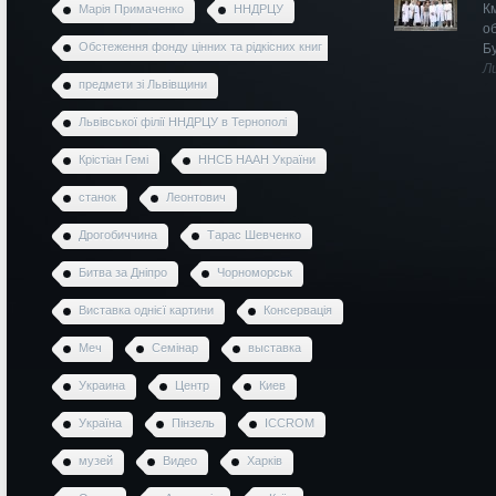
К
Марія Примаченко
ННДРЦУ
о
Обстеження фонду цінних та рідкісних книг
Б
Л
предмети зі Львівщини
Львівської філії ННДРЦУ в Тернополі
Крістіан Гемі
ННСБ НААН України
станок
Леонтович
Дрогобиччина
Тарас Шевченко
Битва за Дніпро
Чорноморськ
Виставка однієї картини
Консервація
Меч
Семінар
выставка
Украина
Центр
Киев
Україна
Пінзель
ICCROM
музей
Видео
Харків