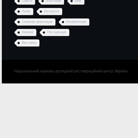
Одеса
Атестація
Київ
Львів
Екскурсія
Семінар-практикум
Конференція
Ювілей
Реставрація
Виставка
Національний науково-дослідний реставраційний центр України