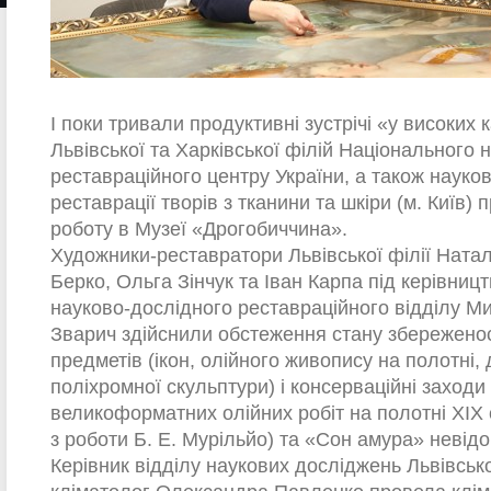
І поки тривали продуктивні зустрічі «у високих 
Львівської та Харківської філій Національного 
реставраційного центру України, а також науко
реставрації творів з тканини та шкіри (м. Київ
роботу в Музеї «Дрогобиччина».
Художники-реставратори Львівської філії Натал
Берко, Ольга Зінчук та Іван Карпа під керівниц
науково-дослідного реставраційного відділу М
Зварич здійснили обстеження стану збереженос
предметів (ікон, олійного живопису на полотні, 
поліхромної скульптури) і консерваційні заход
великоформатних олійних робіт на полотні XIX cт
з роботи Б. Е. Мурільйо) та «Сон амура» невід
Керівник відділу наукових досліджень Львівської