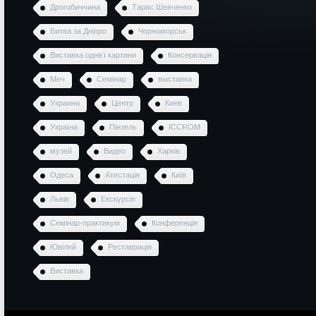
Дрогобиччина
Тарас Шевченко
Битва за Дніпро
Чорноморськ
Виставка однієї картини
Консервація
Меч
Семінар
выставка
Украина
Центр
Киев
Україна
Пінзель
ICCROM
музей
Видео
Харків
Одеса
Атестація
Київ
Львів
Екскурсія
Семінар-практикум
Конференція
Ювілей
Реставрація
Виставка