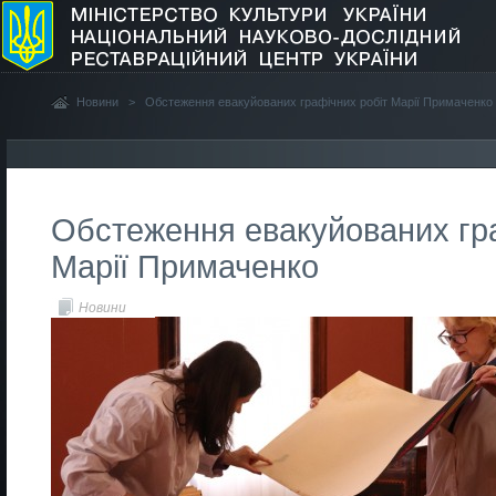
Новини
>
Обстеження евакуйованих графічних робіт Марії Примаченко
Обстеження евакуйованих гра
Марії Примаченко
Новини