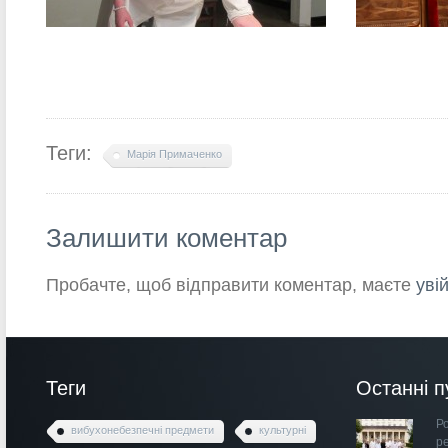
Теги:
Марія Примаченко
Залишити коментар
Пробачте, щоб відправити коментар, маєте
уві
Теги
Останні п
Ро
вибухонебезпечні предмети
культурні
р