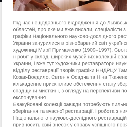
Під час нещодавнього відрядження до Львівськ
областей, про яке ми вже писали, спеціалісти з 
графіки Національного науково-дослідного рес
України занурилися в різнобарвний світ українс
художниці Марії Примаченко (1909–1997). Свого
її робіт у складі широких музейних колекцій ев
України, і вже тут художники-реставратори нау
відділу реставрації творів графіки ННДРЦУ Та
Козак-Воєдило, Євгенія Осадча та Ніна Ткачен
кількаденне прискіпливе обстеження стану збе
спадщини мисткині, з огляду на перспективи п
експонування.
Евакуйовані колекції завжди потребують пильно
зберігання та вчасної реставрації. І робота з н
Національного науково-дослідного реставрацій
привносить свій внесок у справу успішного пор