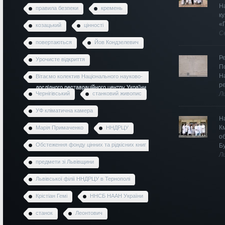
Н
правила безпеки
кремень
к
«
козацький
цінності
С
повертаються
Йов Кондзелевич
Р
Урочисте відкриття
П
Н
Вітаємо колектив Національного науково-
р
дослідного реставраційного центру України
Чернігівський
станковий живопис
Л
УФ кліматична камера
Н
К
Марія Примаченко
ННДРЦУ
о
Обстеження фонду цінних та рідкісних книг
Б
Л
предмети зі Львівщини
Львівської філії ННДРЦУ в Тернополі
Крістіан Гемі
ННСБ НААН України
станок
Леонтович