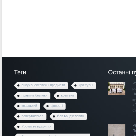
Теги
Останні п
Ро
вибухонебезпечні предмети
культурні
р
Н
правила безпеки
кремень
к
«
козацький
цінності
С
повертаються
Йов Кондзелевич
Р
Урочисте відкриття
П