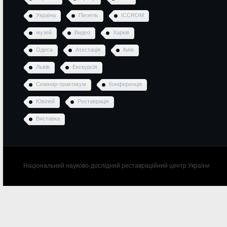
Україна
Пінзель
ICCROM
музей
Видео
Харків
Одеса
Атестація
Київ
Львів
Екскурсія
Семінар-практикум
Конференція
Ювілей
Реставрація
Виставка
Національний науково-дослідний реставраційний центр України