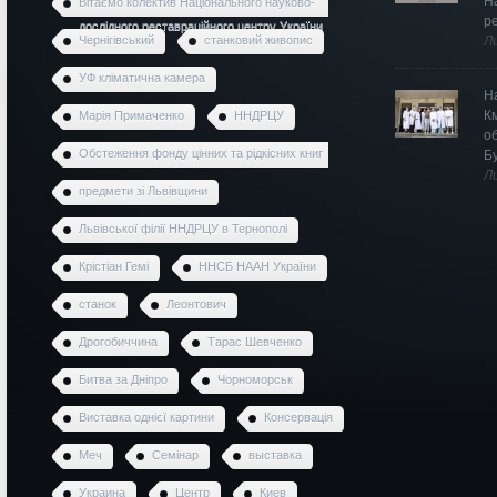
Н
Вітаємо колектив Національного науково-
р
дослідного реставраційного центру України
Чернігівський
станковий живопис
Л
УФ кліматична камера
Н
К
Марія Примаченко
ННДРЦУ
о
Обстеження фонду цінних та рідкісних книг
Б
Л
предмети зі Львівщини
Львівської філії ННДРЦУ в Тернополі
Крістіан Гемі
ННСБ НААН України
станок
Леонтович
Дрогобиччина
Тарас Шевченко
Битва за Дніпро
Чорноморськ
Виставка однієї картини
Консервація
Меч
Семінар
выставка
Украина
Центр
Киев