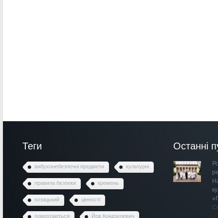
Теги
Останні п
Ро
вибухонебезпечні предмети
культурні
р
Н
правила безпеки
кремень
к
«
козацький
цінності
С
повертаються
Йов Кондзелевич