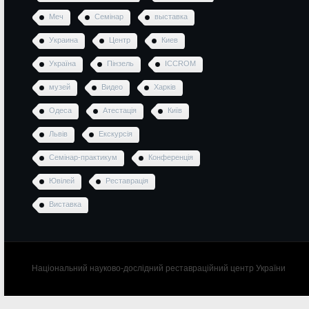
Меч
Семінар
выставка
Украина
Центр
Киев
Україна
Пінзель
ICCROM
музей
Видео
Харків
Одеса
Атестація
Київ
Львів
Екскурсія
Семінар-практикум
Конференція
Ювілей
Реставрація
Виставка
Національний науково-дослідний реставраційний центр України