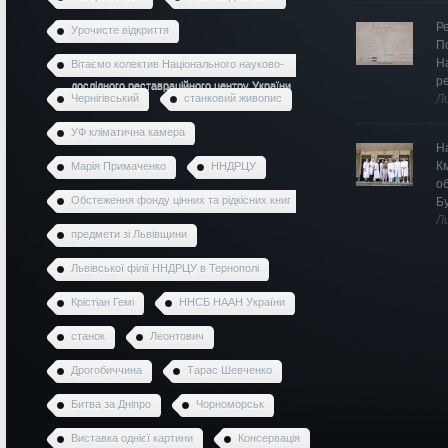
Р
Урочисте відкриття
П
Н
Вітаємо колектив Національного науково-
р
дослідного реставраційного центру України
Чернігівський
станковий живопис
Л
УФ кліматична камера
Н
К
Марія Примаченко
ННДРЦУ
о
Обстеження фонду цінних та рідкісних книг
Б
Л
предмети зі Львівщини
Львівської філії ННДРЦУ в Тернополі
Крістіан Гемі
ННСБ НААН України
станок
Леонтович
Дрогобиччина
Тарас Шевченко
Битва за Дніпро
Чорноморськ
Виставка однієї картини
Консервація