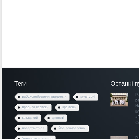
Теги
Останні п
Ро
вибухонебезпечні предмети
культурні
р
Н
правила безпеки
кремень
к
«
козацький
цінності
С
повертаються
Йов Кондзелевич
Р
Урочисте відкриття