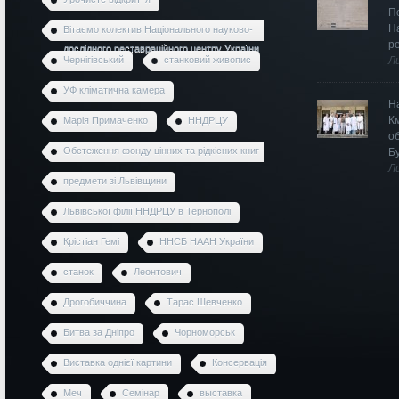
П
Н
Вітаємо колектив Національного науково-
р
дослідного реставраційного центру України
Чернігівський
станковий живопис
Л
УФ кліматична камера
Н
К
Марія Примаченко
ННДРЦУ
о
Обстеження фонду цінних та рідкісних книг
Б
Л
предмети зі Львівщини
Львівської філії ННДРЦУ в Тернополі
Крістіан Гемі
ННСБ НААН України
станок
Леонтович
Дрогобиччина
Тарас Шевченко
Битва за Дніпро
Чорноморськ
Виставка однієї картини
Консервація
Меч
Семінар
выставка