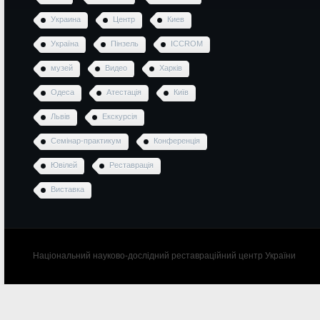
Украина
Центр
Киев
Україна
Пінзель
ICCROM
музей
Видео
Харків
Одеса
Атестація
Київ
Львів
Екскурсія
Семінар-практикум
Конференція
Ювілей
Реставрація
Виставка
Національний науково-дослідний реставраційний центр України